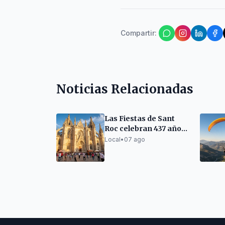
Compartir
:
Noticias Relacionadas
Las Fiestas de Sant
Roc celebran 437 años
en el Barrio Gótico
Local
•
07 ago