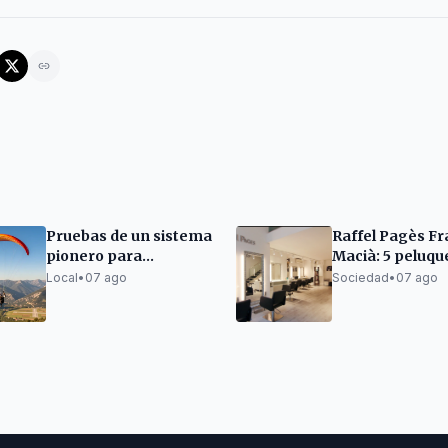
Pruebas de un sistema
Raffel Pagès F
pionero para
Macià: 5 peluqu
compatibilizar
en Barcelona d
Local
•
07 ago
Sociedad
•
07 ago
parapente y vuelos en
excelencia no e
el aeropuerto
tendencia, sino
Andorra-La Seu
forma de hacer