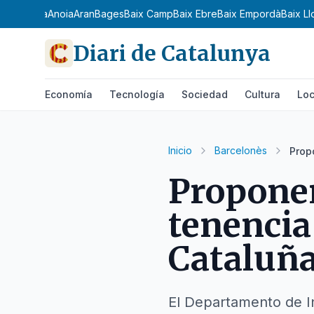
 Ribagorça
Anoia
Aran
Bages
Baix Camp
Baix Ebre
Baix Empordà
Baix L
Diari de Catalunya
Economía
Tecnología
Sociedad
Cultura
Loc
Inicio
Barcelonès
Prop
Proponen
tenencia
Cataluñ
El Departamento de In