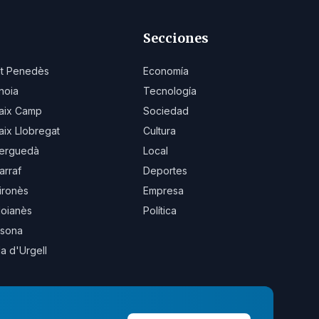
Secciones
lt Penedès
Economía
noia
Tecnología
aix Camp
Sociedad
aix Llobregat
Cultura
erguedà
Local
arraf
Deportes
ironès
Empresa
oianès
Política
sona
la d'Urgell