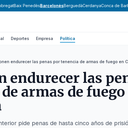
lobregat
Baix Penedès
Barcelonès
Berguedà
Cerdanya
Conca de Bar
al
Deportes
Empresa
Política
onen endurecer las penas por tenencia de armas de fuego en 
 endurecer las pe
 de armas de fuego
a
terior pide penas de hasta cinco años de prisi