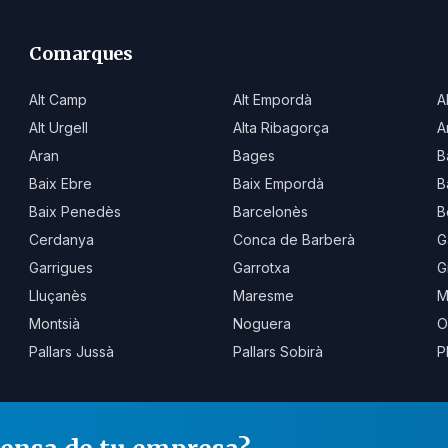
Comarques
Alt Camp
Alt Empordà
A
Alt Urgell
Alta Ribagorça
A
Aran
Bages
B
Baix Ebre
Baix Empordà
B
Baix Penedès
Barcelonès
B
Cerdanya
Conca de Barberà
G
Garrigues
Garrotxa
G
Lluçanès
Maresme
M
Montsià
Noguera
O
Pallars Jussà
Pallars Sobirà
P