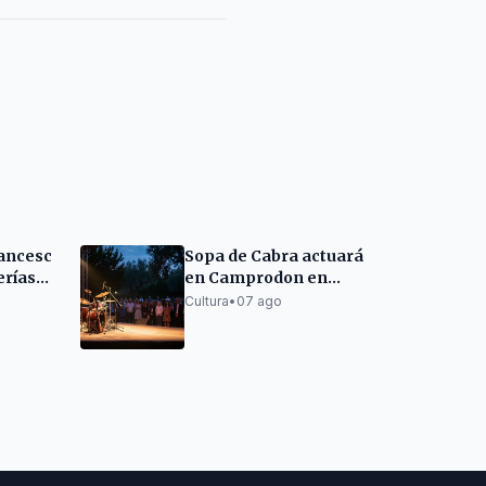
rancesc
Sopa de Cabra actuará
erías
en Camprodon en
onde la
2027
Cultura
•
07 ago
s
 una