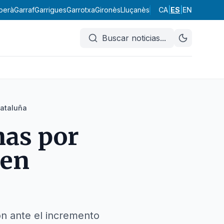
berà
Garraf
Garrigues
Garrotxa
Gironès
Lluçanès
Maresme
CA
|
ES
Moianès
|
EN
Mont
Buscar noticias
...
Cataluña
nas por
 en
ón ante el incremento