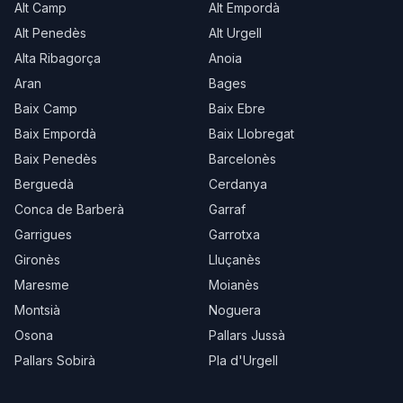
Alt Camp
Alt Empordà
Alt Penedès
Alt Urgell
Alta Ribagorça
Anoia
Aran
Bages
Baix Camp
Baix Ebre
Baix Empordà
Baix Llobregat
Baix Penedès
Barcelonès
Berguedà
Cerdanya
Conca de Barberà
Garraf
Garrigues
Garrotxa
Gironès
Lluçanès
Maresme
Moianès
Montsià
Noguera
Osona
Pallars Jussà
Pallars Sobirà
Pla d'Urgell