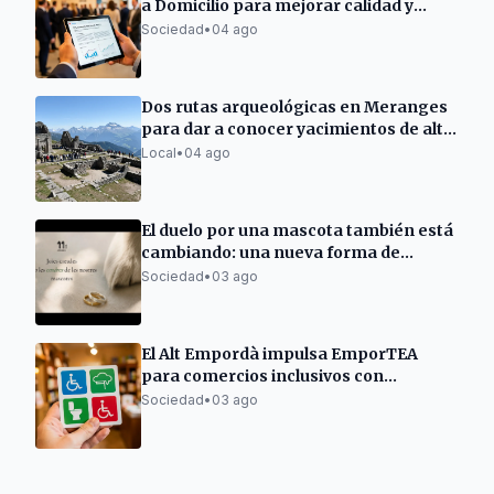
a Domicilio para mejorar calidad y
eficiencia
Sociedad
•
04 ago
Dos rutas arqueológicas en Meranges
para dar a conocer yacimientos de alta
montaña
Local
•
04 ago
El duelo por una mascota también está
cambiando: una nueva forma de
mantener vivo su recuerdo
Sociedad
•
03 ago
El Alt Empordà impulsa EmporTEA
para comercios inclusivos con
personas autistas
Sociedad
•
03 ago