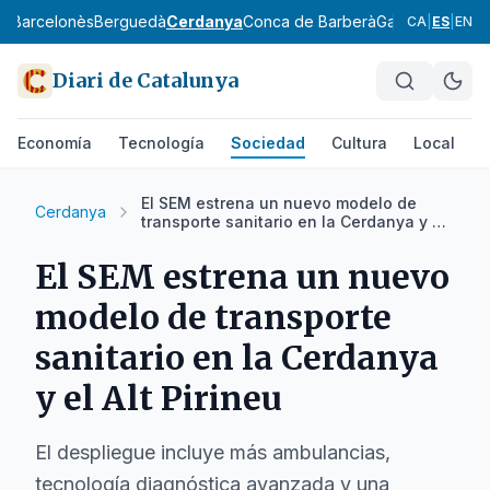
ès
Barcelonès
Berguedà
Cerdanya
Conca de Barberà
Garraf
Garrigue
CA
|
ES
|
EN
Diari de Catalunya
Economía
Tecnología
Sociedad
Cultura
Local
D
El SEM estrena un nuevo modelo de
Cerdanya
transporte sanitario en la Cerdanya y el
Alt Pirineu
El SEM estrena un nuevo
modelo de transporte
sanitario en la Cerdanya
y el Alt Pirineu
El despliegue incluye más ambulancias,
tecnología diagnóstica avanzada y una