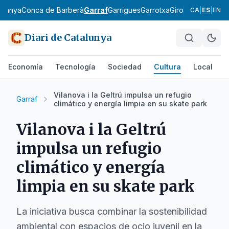
rdanya
Conca de Barberà
Garraf
Garrigues
Garrotxa
Gironès
Lluçanès
CA
|
ES
|
EN
Diari de Catalunya
Economía
Tecnología
Sociedad
Cultura
Local
D
Vilanova i la Geltrú impulsa un refugio
Garraf
climático y energía limpia en su skate park
Vilanova i la Geltrú
impulsa un refugio
climático y energía
limpia en su skate park
La iniciativa busca combinar la sostenibilidad
ambiental con espacios de ocio juvenil en la