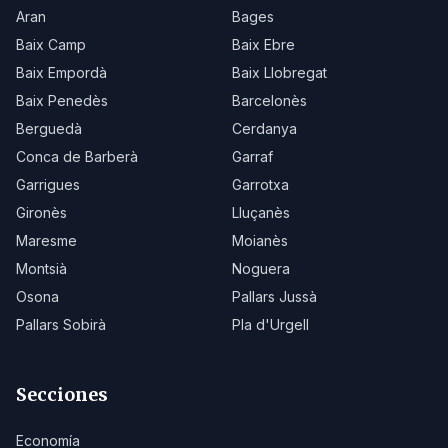
Aran
Bages
Baix Camp
Baix Ebre
Baix Empordà
Baix Llobregat
Baix Penedès
Barcelonès
Berguedà
Cerdanya
Conca de Barberà
Garraf
Garrigues
Garrotxa
Gironès
Lluçanès
Maresme
Moianès
Montsià
Noguera
Osona
Pallars Jussà
Pallars Sobirà
Pla d'Urgell
Secciones
Economía