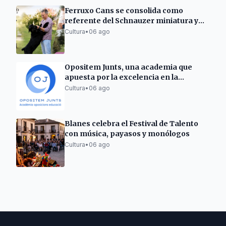
Ferruxo Cans se consolida como
referente del Schnauzer miniatura y
gigante tras su éxito en el World Dog
Cultura
•
06 ago
Show 2026
Opositem Junts, una academia que
apuesta por la excelencia en la
preparación de oposiciones docentes
Cultura
•
06 ago
Blanes celebra el Festival de Talento
con música, payasos y monólogos
Cultura
•
06 ago