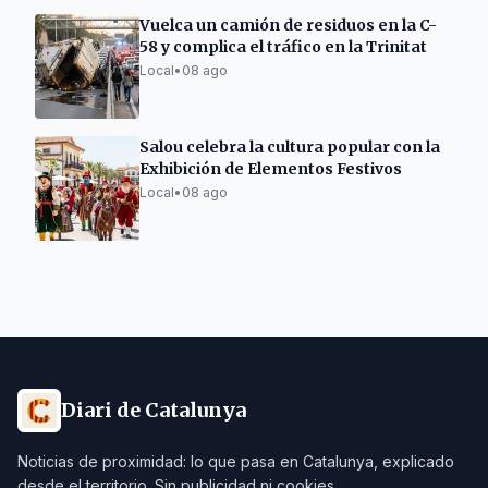
Vuelca un camión de residuos en la C-
58 y complica el tráfico en la Trinitat
Local
•
08 ago
Salou celebra la cultura popular con la
Exhibición de Elementos Festivos
Local
•
08 ago
Diari de Catalunya
Noticias de proximidad: lo que pasa en Catalunya, explicado
desde el territorio. Sin publicidad ni cookies.