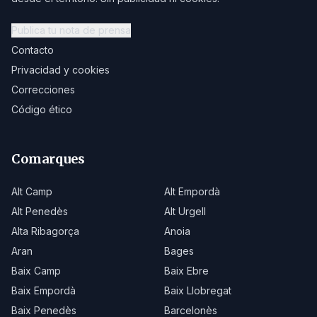
Publica tu nota de prensa
Contacto
Privacidad y cookies
Correcciones
Código ético
Comarques
Alt Camp
Alt Empordà
Alt Penedès
Alt Urgell
Alta Ribagorça
Anoia
Aran
Bages
Baix Camp
Baix Ebre
Baix Empordà
Baix Llobregat
Baix Penedès
Barcelonès