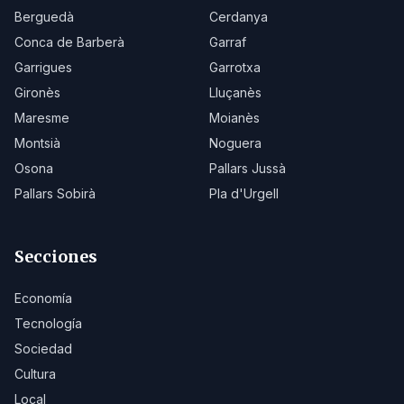
Berguedà
Cerdanya
Conca de Barberà
Garraf
Garrigues
Garrotxa
Gironès
Lluçanès
Maresme
Moianès
Montsià
Noguera
Osona
Pallars Jussà
Pallars Sobirà
Pla d'Urgell
Secciones
Economía
Tecnología
Sociedad
Cultura
Local