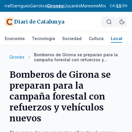
Garraf
Garrigues
Garrotxa
Gironès
Lluçanès
Maresme
Moianès
Montsià
CA
|
ES
|
EN
Diari de Catalunya
Economía
Tecnología
Sociedad
Cultura
Local
D
Bomberos de Girona se preparan para la
Gironès
campaña forestal con refuerzos y
vehículos nuevos
Bomberos de Girona se
preparan para la
campaña forestal con
refuerzos y vehículos
nuevos