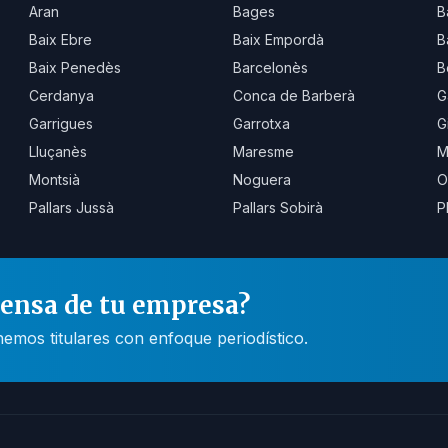
Aran
Bages
B
Baix Ebre
Baix Empordà
B
Baix Penedès
Barcelonès
B
Cerdanya
Conca de Barberà
G
Garrigues
Garrotxa
G
Lluçanès
Maresme
M
Montsià
Noguera
O
Pallars Jussà
Pallars Sobirà
P
rensa de tu empresa?
mos titulares con enfoque periodístico.