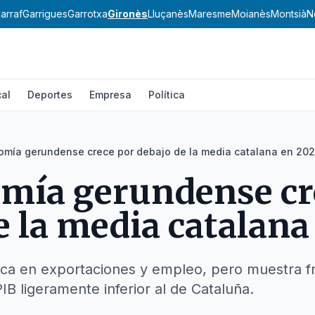
arraf
Garrigues
Garrotxa
Gironès
Lluçanès
Maresme
Moianès
Montsià
N
al
Deportes
Empresa
Política
omía gerundense crece por debajo de la media catalana en 20
mía gerundense cr
e la media catalana
ca en exportaciones y empleo, pero muestra fra
IB ligeramente inferior al de Cataluña.