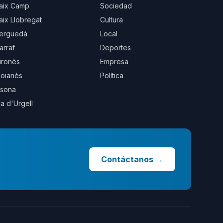
aix Camp
Sociedad
aix Llobregat
Cultura
erguedà
Local
arraf
Deportes
ironès
Empresa
oianès
Política
sona
la d'Urgell
Contáctanos
→