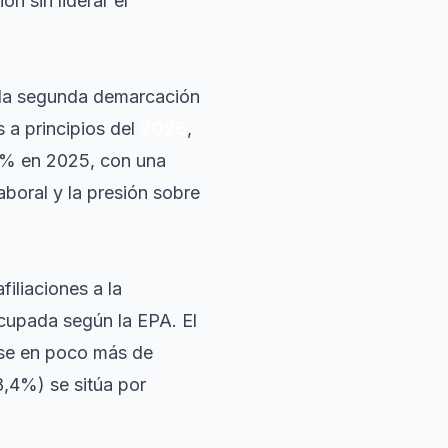
n sin liderar el
o la segunda demarcación
 a principios del
2026
,
,9% en 2025, con una
aboral y la presión sobre
iliaciones a la
cupada según la EPA. El
ose en poco más de
8,4%) se sitúa por