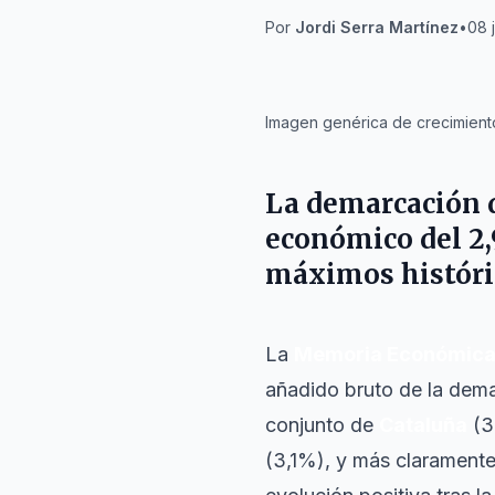
Por
Jordi Serra Martínez
•
08 
IA
Imagen genérica de crecimient
La demarcación
económico del 2,
máximos históric
La
Memoria Económica
añadido bruto de la dem
conjunto de
Cataluña
(3
(3,1%), y más clarament