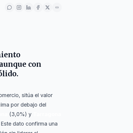
miento
, aunque con
lido.
mercio, sitúa el valor
ima por debajo del
ona
(3,0%) y
Tarragona
l. Este dato confirma una