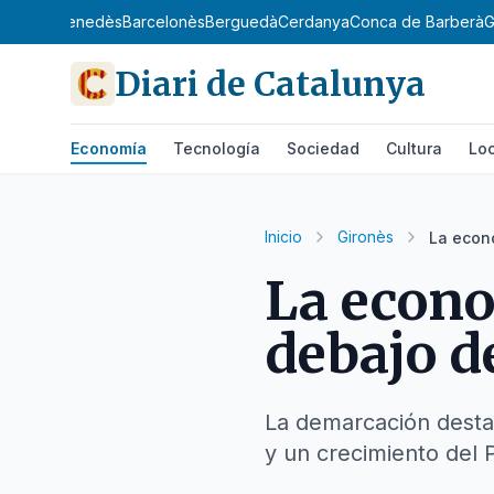
gat
Baix Penedès
Barcelonès
Berguedà
Cerdanya
Conca de Barberà
G
Diari de Catalunya
Economía
Tecnología
Sociedad
Cultura
Loc
Inicio
Gironès
La econ
La econo
debajo d
La demarcación desta
y un crecimiento del P