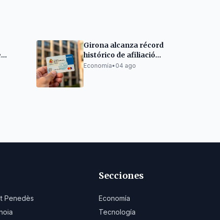
Girona alcanza récord
e
histórico de afiliación
er II
a la Seguridad Social
Economía
•
04 ago
Secciones
lt Penedès
Economía
noia
Tecnología