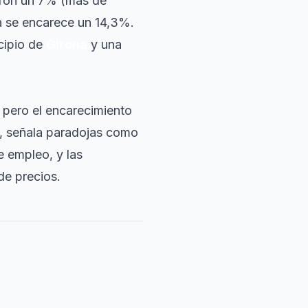
aron un 7% (más de
 se encarece un 14,3%.
cipio de
Girona
y una
, pero el encarecimiento
, señala paradojas como
e empleo, y las
de precios.