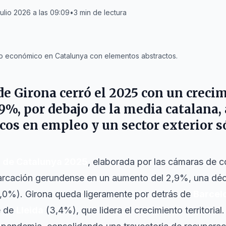
julio 2026 a las 09:09
•
3
min de lectura
o económico en Catalunya con elementos abstractos.
 de
Girona
cerró el
2025
con un creci
9%, por debajo de la media catalana
os en empleo y un sector exterior só
 de Catalunya 2025
, elaborada por las cámaras de co
arcación gerundense en un aumento del 2,9%, una déc
,0%). Girona queda ligeramente por detrás de
Barcel
e de
Lleida
(3,4%), que lidera el crecimiento territoria