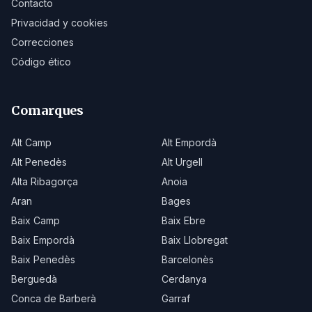
Contacto
Privacidad y cookies
Correcciones
Código ético
Comarques
Alt Camp
Alt Empordà
Alt Penedès
Alt Urgell
Alta Ribagorça
Anoia
Aran
Bages
Baix Camp
Baix Ebre
Baix Empordà
Baix Llobregat
Baix Penedès
Barcelonès
Berguedà
Cerdanya
Conca de Barberà
Garraf