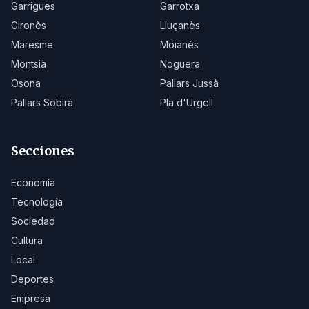
Garrigues
Garrotxa
Gironès
Lluçanès
Maresme
Moianès
Montsià
Noguera
Osona
Pallars Jussà
Pallars Sobirà
Pla d'Urgell
Secciones
Economía
Tecnología
Sociedad
Cultura
Local
Deportes
Empresa