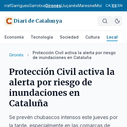
Garraf
Garrigues
Garrotxa
Gironès
Lluçanès
Maresme
Moianès
Montsià
CA
|
ES
|
EN
Diari de Catalunya
Economía
Tecnología
Sociedad
Cultura
Local
D
Protección Civil activa la alerta por riesgo
Gironès
de inundaciones en Cataluña
Protección Civil activa la
alerta por riesgo de
inundaciones en
Cataluña
Se prevén chubascos intensos este jueves por
la tarde, especialmente en las comarcas de