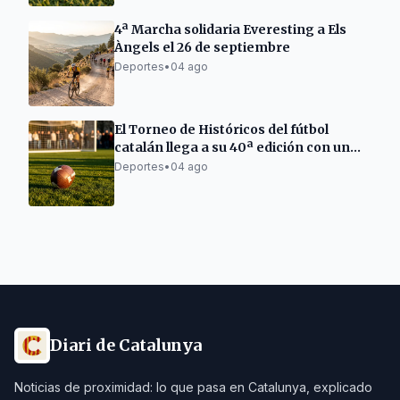
4ª Marcha solidaria Everesting a Els
Àngels el 26 de septiembre
Deportes
•
04 ago
El Torneo de Históricos del fútbol
catalán llega a su 40ª edición con un
cartel de lujo
Deportes
•
04 ago
Diari de Catalunya
Noticias de proximidad: lo que pasa en Catalunya, explicado