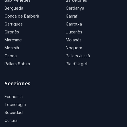
Baix Penedès
Barcelonès
Berguedà
Cerdanya
Conca de Barberà
Garraf
Garrigues
Garrotxa
Gironès
Lluçanès
Maresme
Moianès
Montsià
Noguera
Osona
Pallars Jussà
Pallars Sobirà
Pla d'Urgell
Secciones
Economía
Tecnología
Sociedad
Cultura