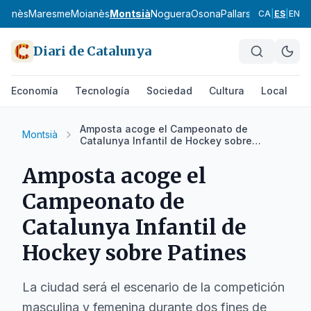
uçanès
Maresme
Moianès
Montsià
Noguera
Osona
Pallars Jussà
Pallars
CA
|
ES
|
EN
Diari de Catalunya
Economía
Tecnología
Sociedad
Cultura
Local
D
Amposta acoge el Campeonato de
Montsià
Catalunya Infantil de Hockey sobre
Patines
Amposta acoge el
Campeonato de
Catalunya Infantil de
Hockey sobre Patines
La ciudad será el escenario de la competición
masculina y femenina durante dos fines de