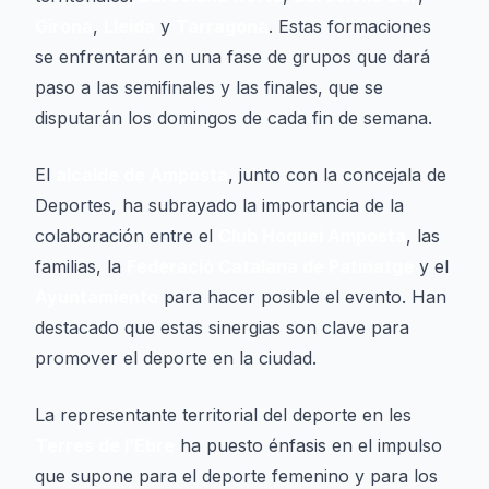
Girona
,
Lleida
y
Tarragona
. Estas formaciones
se enfrentarán en una fase de grupos que dará
paso a las semifinales y las finales, que se
disputarán los domingos de cada fin de semana.
El
alcalde de Amposta
, junto con la concejala de
Deportes, ha subrayado la importancia de la
colaboración entre el
Club Hoquei Amposta
, las
familias, la
Federació Catalana de Patinatge
y el
Ayuntamiento
para hacer posible el evento. Han
destacado que estas sinergias son clave para
promover el deporte en la ciudad.
La representante territorial del deporte en les
Terres de l’Ebre
ha puesto énfasis en el impulso
que supone para el deporte femenino y para los