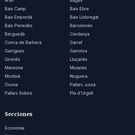
Aran
Bages
Baix Camp
Baix Ebre
Baix Empordà
Baix Llobregat
Baix Penedès
Barcelonès
Berguedà
Cerdanya
Conca de Barberà
Garraf
Garrigues
Garrotxa
Gironès
Lluçanès
Maresme
Moianès
Montsià
Noguera
Osona
Pallars Jussà
Pallars Sobirà
Pla d'Urgell
Secciones
Economía