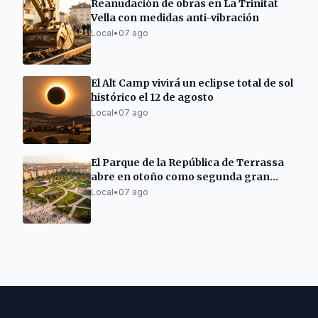
Reanudación de obras en La Trinitat
Vella con medidas anti-vibración
Local
•
07 ago
El Alt Camp vivirá un eclipse total de sol
histórico el 12 de agosto
Local
•
07 ago
El Parque de la República de Terrassa
abre en otoño como segunda gran
zona verde
Local
•
07 ago