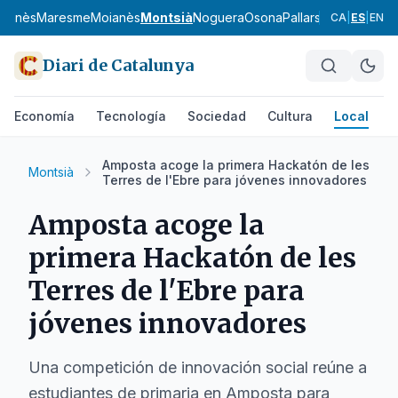
uçanès
Maresme
Moianès
Montsià
Noguera
Osona
Pallars Jussà
Pallars
CA
|
ES
|
EN
Diari de Catalunya
Economía
Tecnología
Sociedad
Cultura
Local
D
Amposta acoge la primera Hackatón de les
Montsià
Terres de l'Ebre para jóvenes innovadores
Amposta acoge la
primera Hackatón de les
Terres de l'Ebre para
jóvenes innovadores
Una competición de innovación social reúne a
estudiantes de primaria en Amposta para