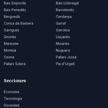
Baix Empordà
Baix Llobregat
Baix Penedès
Barcelonès
Berguedà
Cerdanya
Conca de Barberà
Garraf
Garrigues
Garrotxa
Gironès
Lluçanès
Maresme
Moianès
Montsià
Noguera
Osona
Pallars Jussà
Pallars Sobirà
Pla d'Urgell
Secciones
Economía
Tecnología
Sociedad