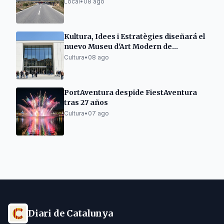
Local
•
08 ago
Kultura, Idees i Estratègies diseñará el
nuevo Museu d'Art Modern de
Tarragona
Cultura
•
08 ago
PortAventura despide FiestAventura
tras 27 años
Cultura
•
07 ago
Diari de Catalunya