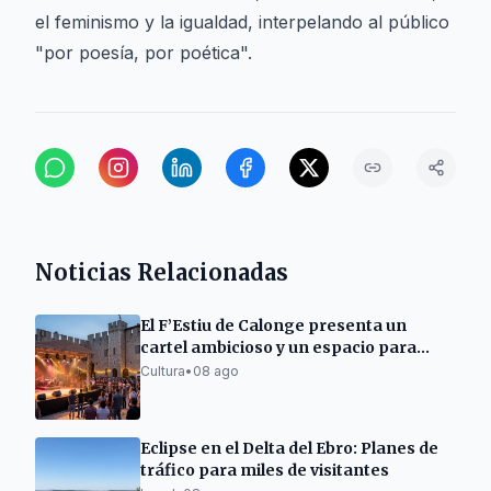
el feminismo y la igualdad, interpelando al público
"por poesía, por poética".
Noticias Relacionadas
El F’Estiu de Calonge presenta un
cartel ambicioso y un espacio para
emergentes
Cultura
•
08 ago
Eclipse en el Delta del Ebro: Planes de
tráfico para miles de visitantes