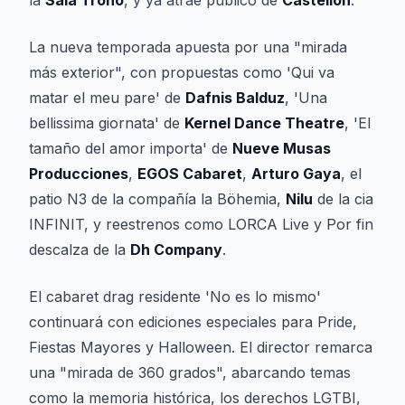
la
Sala Trono
, y ya atrae público de
Castellón
.
La nueva temporada apuesta por una "mirada
más exterior", con propuestas como 'Qui va
matar el meu pare' de
Dafnis Balduz
, 'Una
bellissima giornata' de
Kernel Dance Theatre
, 'El
tamaño del amor importa' de
Nueve Musas
Producciones
,
EGOS Cabaret
,
Arturo Gaya
, el
patio N3 de la compañía la Böhemia,
Nilu
de la cia
INFINIT, y reestrenos como LORCA Live y Por fin
descalza de la
Dh Company
.
El cabaret drag residente 'No es lo mismo'
continuará con ediciones especiales para Pride,
Fiestas Mayores y Halloween. El director remarca
una "mirada de 360 grados", abarcando temas
como la memoria histórica, los derechos LGTBI,