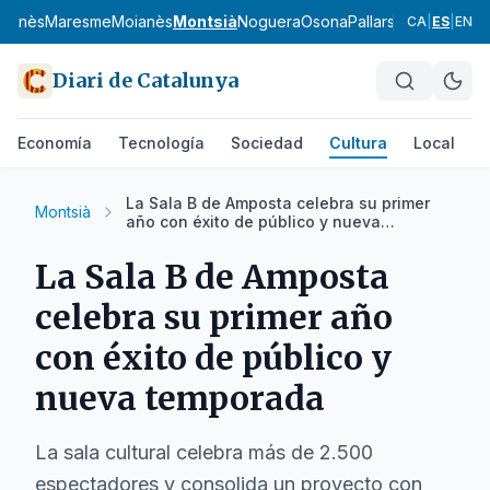
uçanès
Maresme
Moianès
Montsià
Noguera
Osona
Pallars Jussà
Pallars
CA
|
ES
|
EN
Diari de Catalunya
Economía
Tecnología
Sociedad
Cultura
Local
D
La Sala B de Amposta celebra su primer
Montsià
año con éxito de público y nueva
temporada
La Sala B de Amposta
celebra su primer año
con éxito de público y
nueva temporada
La sala cultural celebra más de 2.500
espectadores y consolida un proyecto con