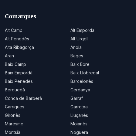
Comarques
Alt Camp
Alt Empordà
Alt Penedès
Alt Urgell
Alta Ribagorça
Anoia
Aran
Bages
Baix Camp
Baix Ebre
Baix Empordà
Baix Llobregat
Baix Penedès
Barcelonès
Berguedà
Cerdanya
Conca de Barberà
Garraf
Garrigues
Garrotxa
Gironès
Lluçanès
Maresme
Moianès
Montsià
Noguera