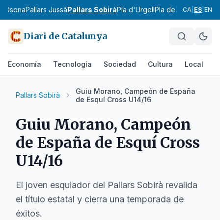
ra
Osona
Pallars Jussà
Pallars Sobirà
Pla d'Urgell
Pla de l'Estany
Prior
CA
|
ES
|
EN
Diari de Catalunya
Economía
Tecnología
Sociedad
Cultura
Local
D
Guiu Morano, Campeón de España
Pallars Sobirà
de Esquí Cross U14/16
Guiu Morano, Campeón
de España de Esquí Cross
U14/16
El joven esquiador del Pallars Sobirà revalida
el título estatal y cierra una temporada de
éxitos.