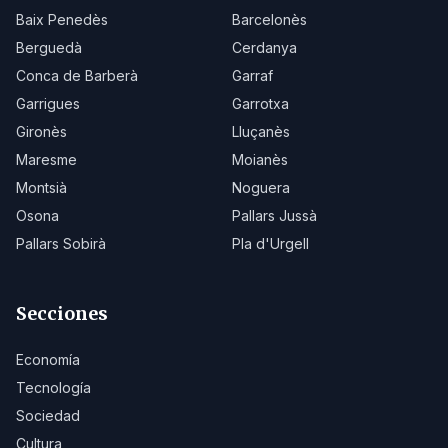
Baix Penedès
Barcelonès
Berguedà
Cerdanya
Conca de Barberà
Garraf
Garrigues
Garrotxa
Gironès
Lluçanès
Maresme
Moianès
Montsià
Noguera
Osona
Pallars Jussà
Pallars Sobirà
Pla d'Urgell
Secciones
Economía
Tecnología
Sociedad
Cultura