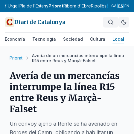
la d'Urgell
Pla de l'Estany
Priorat
Ribera d'Ebre
Ripollès
Segarra
Segri
CA
|
ES
|
EN
Diari de Catalunya
Economía
Tecnología
Sociedad
Cultura
Local
D
Avería de un mercancías interrumpe la línea
Priorat
R15 entre Reus y Marçà-Falset
Avería de un mercancías
interrumpe la línea R15
entre Reus y Marçà-
Falset
Un convoy ajeno a Renfe se ha averiado en
Borges del Camp, obligando a habilitar un