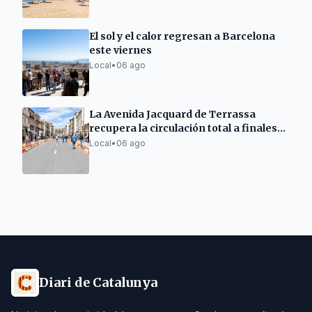
El sol y el calor regresan a Barcelona
este viernes
Local
•
06 ago
La Avenida Jacquard de Terrassa
recupera la circulación total a finales
de semana
Local
•
06 ago
Diari de Catalunya