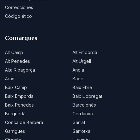
Correcciones
Código ético
Comarques
Alt Camp
Alt Empordà
Alt Penedès
Alt Urgell
Alta Ribagorça
Anoia
Aran
Bages
Baix Camp
Baix Ebre
Baix Empordà
Baix Llobregat
Baix Penedès
Barcelonès
Berguedà
Cerdanya
Conca de Barberà
Garraf
Garrigues
Garrotxa
Gironès
Lluçanès