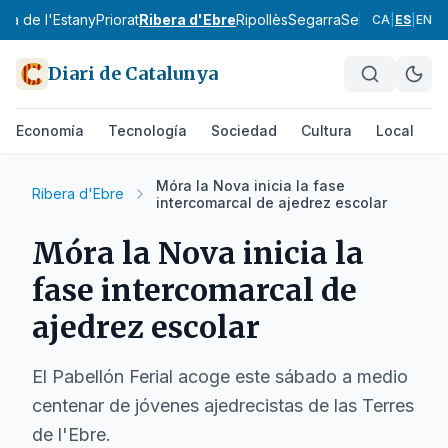
Pla de l'Estany
Priorat
Ribera d'Ebre
Ripollès
Segarra
Segrià
Selva
Sol
CA
|
ES
|
EN
Diari de Catalunya
Economía
Tecnología
Sociedad
Cultura
Local
D
Móra la Nova inicia la fase
Ribera d'Ebre
intercomarcal de ajedrez escolar
Móra la Nova inicia la
fase intercomarcal de
ajedrez escolar
El Pabellón Ferial acoge este sábado a medio
centenar de jóvenes ajedrecistas de las Terres
de l'Ebre.