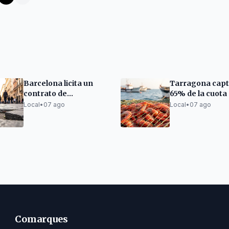
Barcelona licita un
Tarragona capt
contrato de
65% de la cuota
mantenimiento
gamba roja de l
Local
•
07 ago
Local
•
07 ago
urbano por 178,5
millones
Comarques