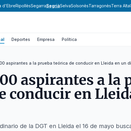
a d'Ebre
Ripollès
Segarra
Segrià
Selva
Solsonès
Tarragonès
Terra Alta
al
Deportes
Empresa
Política
0 aspirantes a la prueba teórica de conducir en Lleida en un d
00 aspirantes a la 
de conducir en Llei
dinario de la DGT en Lleida el 16 de mayo busca 