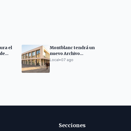
ura el
Montblanc tendrá un
 de
nuevo Archivo
a UE
Comarcal en el
Local
•
07 ago
Baluard
Secciones