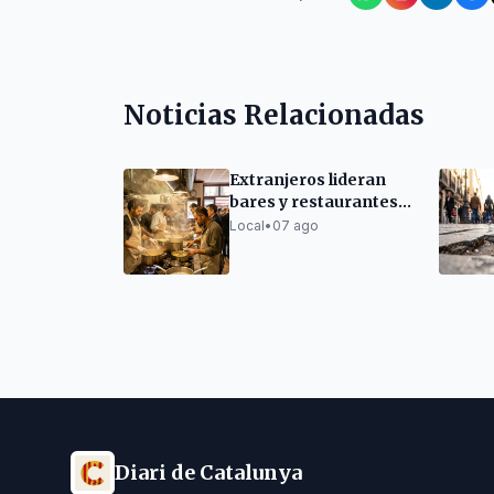
Noticias Relacionadas
Extranjeros lideran
bares y restaurantes
en Barcelona
Local
•
07 ago
Diari de Catalunya