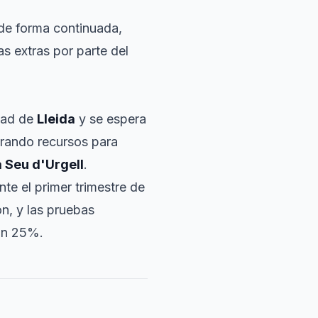
de forma continuada,
s extras por parte del
udad de
Lleida
y se espera
erando recursos para
a Seu d'Urgell
.
te el primer trimestre de
n, y las pruebas
un 25%.