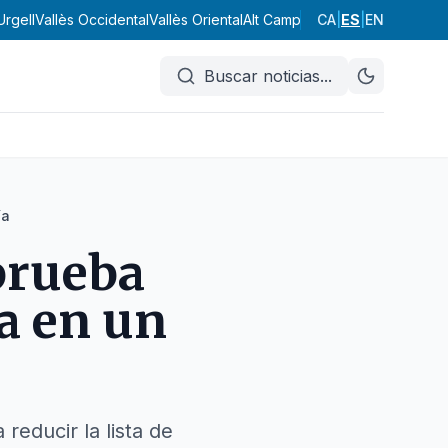
Urgell
Vallès Occidental
Vallès Oriental
Alt Camp
Alt Empordà
CA
|
ES
|
EN
Alt Pened
Buscar noticias
...
ía
prueba
da en un
reducir la lista de