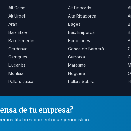
Alt Camp
Alt Empordà
A
Alt Urgell
Alta Ribagorça
A
Aran
Bages
B
Baix Ebre
Baix Empordà
B
Baix Penedès
Barcelonès
B
Cerdanya
Conca de Barberà
G
Garrigues
Garrotxa
G
Lluçanès
Maresme
M
Montsià
Noguera
O
Pallars Jussà
Pallars Sobirà
P
rensa de tu empresa?
mos titulares con enfoque periodístico.