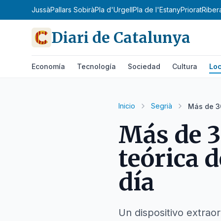
na
Pallars Jussà
Pallars Sobirà
Pla d'Urgell
Pla de l'Estany
Priorat
Riber
Diari de Catalunya
Economía
Tecnología
Sociedad
Cultura
Loc
Inicio
Segrià
Más de 30
Más de 3
teórica 
día
Un dispositivo extraor