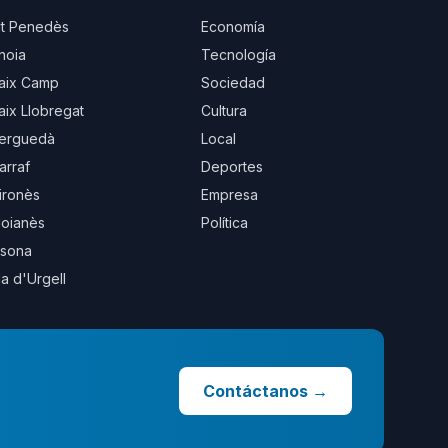
lt Penedès
Economía
noia
Tecnología
aix Camp
Sociedad
aix Llobregat
Cultura
erguedà
Local
arraf
Deportes
ironès
Empresa
oianès
Política
sona
la d'Urgell
Contáctanos
→