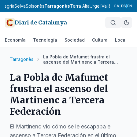
a
Segrià
Selva
Solsonès
Tarragonès
Terra Alta
Urgell
Vallès Occidental
CA
|
ES
|
EN
Diari de Catalunya
Economía
Tecnología
Sociedad
Cultura
Local
D
La Pobla de Mafumet frustra el
Tarragonès
ascenso del Martinenc a Tercera
Federación
La Pobla de Mafumet
frustra el ascenso del
Martinenc a Tercera
Federación
El Martinenc vio cómo se le escapaba el
ascenso a Tercera Federación en el último