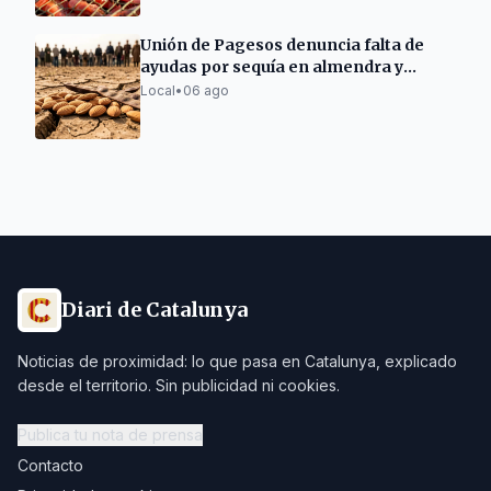
Unión de Pagesos denuncia falta de
ayudas por sequía en almendra y
algarroba
Local
•
06 ago
Diari de Catalunya
Noticias de proximidad: lo que pasa en Catalunya, explicado
desde el territorio. Sin publicidad ni cookies.
Publica tu nota de prensa
Contacto