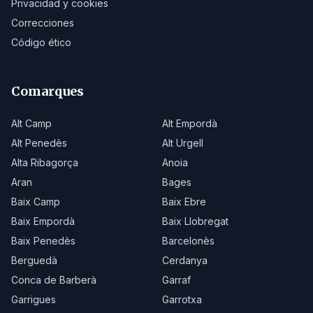
Privacidad y cookies
Correcciones
Código ético
Comarques
Alt Camp
Alt Empordà
Alt Penedès
Alt Urgell
Alta Ribagorça
Anoia
Aran
Bages
Baix Camp
Baix Ebre
Baix Empordà
Baix Llobregat
Baix Penedès
Barcelonès
Berguedà
Cerdanya
Conca de Barberà
Garraf
Garrigues
Garrotxa