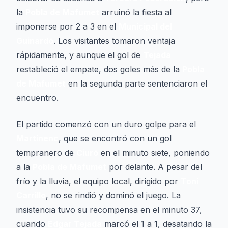
la
Pobla de Mafumet
arruinó la fiesta al
imponerse por 2 a 3 en el
Municipal del
Guinardó
. Los visitantes tomaron ventaja
rápidamente, y aunque el gol de
Tejada
restableció el empate, dos goles más de la
Pobla
de Mafumet
en la segunda parte sentenciaron el
encuentro.
El partido comenzó con un duro golpe para el
Martinenc
, que se encontró con un gol
tempranero de
Ciuró
en el minuto siete, poniendo
a la
Pobla de Mafumet
por delante. A pesar del
frío y la lluvia, el equipo local, dirigido por
Toni
Carrillo
, no se rindió y dominó el juego. La
insistencia tuvo su recompensa en el minuto 37,
cuando
Edgar Tejada
marcó el 1 a 1, desatando la