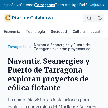
a
Segrià
Selva
Solsonès
Tarragonès
Terra Alta
Urgell
Vallès Occidental
CA
|
ES
|
EN
Diari de Catalunya
Economía
Tecnología
Sociedad
Cultura
Local
D
Navantia Seanergies y Puerto de
Tarragonès
Tarragona exploran proyectos de
eólica flotante
Navantia Seanergies y
Puerto de Tarragona
exploran proyectos de
eólica flotante
La compañía visita las instalaciones para
evaluar la conversión del Muelle de Baleares