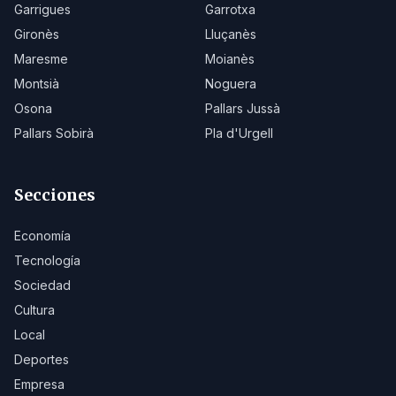
Garrigues
Garrotxa
Gironès
Lluçanès
Maresme
Moianès
Montsià
Noguera
Osona
Pallars Jussà
Pallars Sobirà
Pla d'Urgell
Secciones
Economía
Tecnología
Sociedad
Cultura
Local
Deportes
Empresa