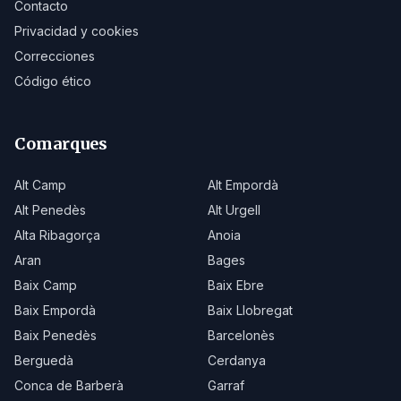
Contacto
Privacidad y cookies
Correcciones
Código ético
Comarques
Alt Camp
Alt Empordà
Alt Penedès
Alt Urgell
Alta Ribagorça
Anoia
Aran
Bages
Baix Camp
Baix Ebre
Baix Empordà
Baix Llobregat
Baix Penedès
Barcelonès
Berguedà
Cerdanya
Conca de Barberà
Garraf