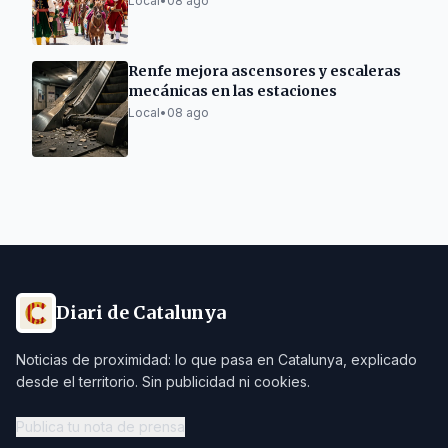
Local
•
08 ago
Renfe mejora ascensores y escaleras
mecánicas en las estaciones
Local
•
08 ago
Diari de Catalunya
Noticias de proximidad: lo que pasa en Catalunya, explicado
desde el territorio. Sin publicidad ni cookies.
Publica tu nota de prensa