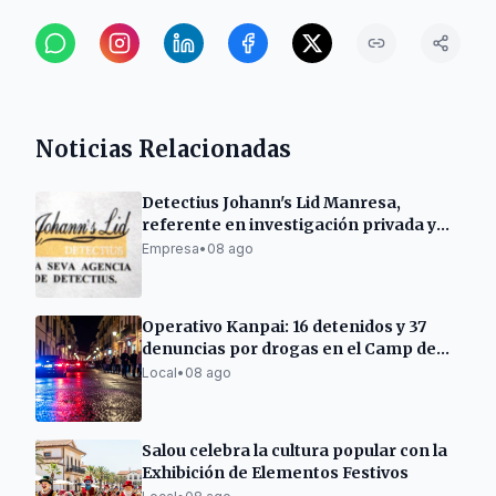
Noticias Relacionadas
Detectius Johann's Lid Manresa,
referente en investigación privada y
criminología
Empresa
•
08 ago
Operativo Kanpai: 16 detenidos y 37
denuncias por drogas en el Camp de
Tarragona
Local
•
08 ago
Salou celebra la cultura popular con la
Exhibición de Elementos Festivos