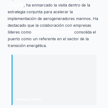
Castellà
, ha enmarcado la visita dentro de la
estrategia conjunta para acelerar la
implementación de aerogeneradores marinos. Ha
destacado que la colaboración con empresas
líderes como
Navantia Seanergies
consolida el
puerto como un referente en el sector de la
transición energética.
“
"
Seguimos posicionándonos como
uno de los puertos del Mediterráneo
occidental con mejores condiciones
para ser el socio logístico de la
transición energética.
"
Santiago Castellà
·
Presidente del Puerto de Tarragona