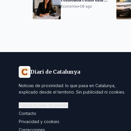
consolida como una de
las empresas de
Economía
•
08 ago
referencia en la
tramitación de
licencias turísticas
Diari de Catalunya
Noticias de proximidad: lo que pasa en Catalunya,
explicado desde el territorio. Sin publicidad ni cookies.
Publica tu nota de prensa
Contacto
Privacidad y cookies
Correcciones