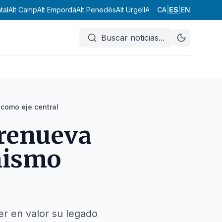
tal
Alt Camp
Alt Empordà
Alt Penedès
Alt Urgell
Alta Ribagorça
CA
|
ES
|
EN
Anoia
Ar
Buscar noticias
...
como eje central
 renueva
mismo
er en valor su legado