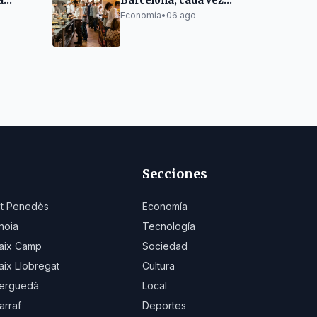
a
Barcelona, cada vez
o e
más extranjera
Economía
•
06 ago
Secciones
lt Penedès
Economía
noia
Tecnología
aix Camp
Sociedad
aix Llobregat
Cultura
erguedà
Local
arraf
Deportes