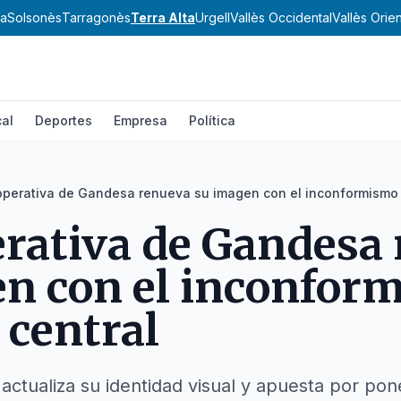
va
Solsonès
Tarragonès
Terra Alta
Urgell
Vallès Occidental
Vallès Orien
al
Deportes
Empresa
Política
perativa de Gandesa renueva su imagen con el inconformismo 
rativa de Gandesa
n con el inconfor
 central
 actualiza su identidad visual y apuesta por pon