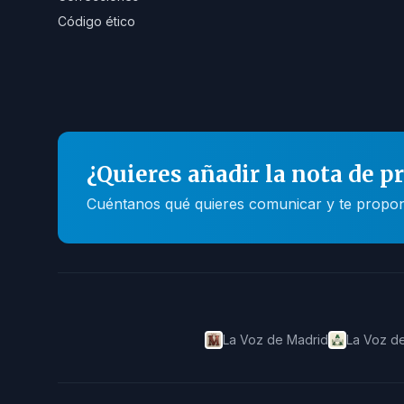
Código ético
¿Quieres añadir la nota de p
Cuéntanos qué quieres comunicar y te propone
La Voz de Madrid
La Voz de