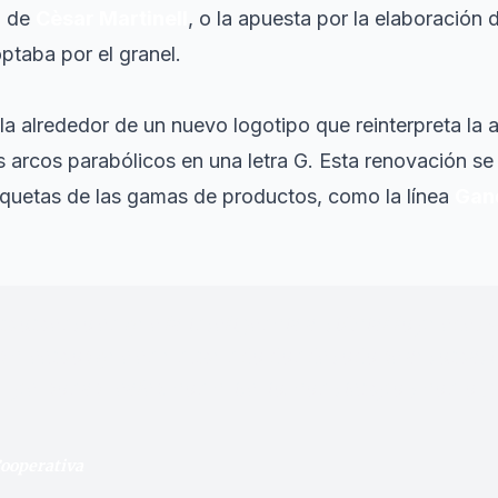
a de
Cèsar Martinell
, o la apuesta por la elaboración 
taba por el granel.
ula alrededor de un nuevo logotipo que reinterpreta la a
os arcos parabólicos en una letra G. Esta renovación s
iquetas de las gamas de productos, como la línea
Gan
momento en que la inteligencia artificial lo puede h
s creemos que en un mundo donde todo se automatiza,
 personas reales, con criterio, con tiempo y con orgu
Cooperativa