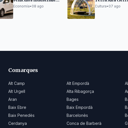
vehículos industriales
Terra Alta cierr
crecen cerca del 10%
edición con éxit
Economía
•
08 ago
Cultura
•
07 ago
en Cataluña
innovación
Comarques
Alt Camp
Alt Empordà
A
Alt Urgell
Alta Ribagorça
A
Aran
Bages
B
Baix Ebre
Baix Empordà
B
Baix Penedès
Barcelonès
B
Cerdanya
Conca de Barberà
G