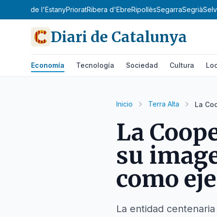
'Urgell
Pla de l'Estany
Priorat
Ribera d'Ebre
Ripollès
Segarra
Segrià
Sel
Diari de Catalunya
Economía
Tecnología
Sociedad
Cultura
Loc
Inicio
Terra Alta
La Coo
La Coope
su image
como eje
La entidad centenaria