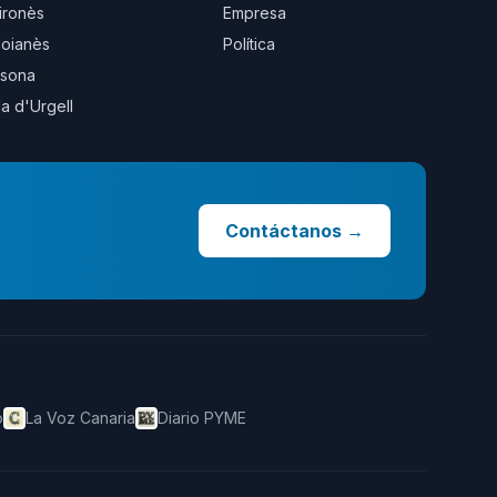
ironès
Empresa
oianès
Política
sona
la d'Urgell
Contáctanos
→
o
La Voz Canaria
Diario PYME