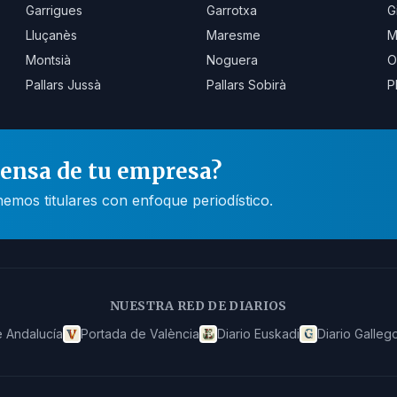
Garrigues
Garrotxa
G
Lluçanès
Maresme
M
Montsià
Noguera
O
Pallars Jussà
Pallars Sobirà
P
rensa de tu empresa?
mos titulares con enfoque periodístico.
NUESTRA RED DE DIARIOS
 Andalucía
Portada de València
Diario Euskadi
Diario Galleg