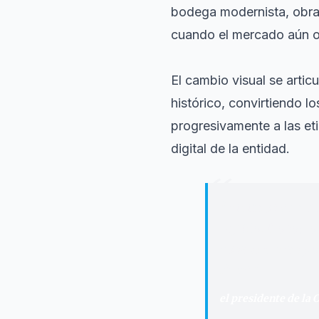
bodega modernista, obr
cuando el mercado aún op
El cambio visual se artic
histórico, convirtiendo l
progresivamente a las et
digital de la entidad.
“
"
Vivimos en un 
rápido. Nosotro
cosas hechas por
Sube.
"
el presidente de la 