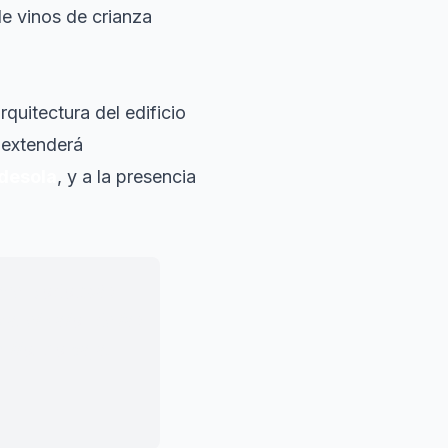
de vinos de crianza
rquitectura del edificio
e extenderá
desola
, y a la presencia
acer todo más
 el valor de las
llo, no baja.