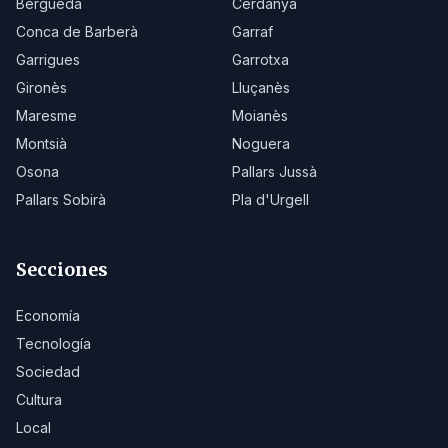
Berguedà
Cerdanya
Conca de Barberà
Garraf
Garrigues
Garrotxa
Gironès
Lluçanès
Maresme
Moianès
Montsià
Noguera
Osona
Pallars Jussà
Pallars Sobirà
Pla d'Urgell
Secciones
Economía
Tecnología
Sociedad
Cultura
Local