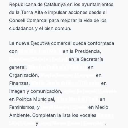
Republicana de Catalunya en los ayuntamientos
de la Terra Alta e impulsar acciones desde el
Consell Comarcal para mejorar la vida de los
ciudadanos y el bien común.
La nueva Ejecutiva comarcal queda conformada
con
Mar Martos i Martí
en la Presidencia,
Francesc Sabaté i Puchol
en la Secretaría
general,
Montse Subirats i Gisbert
en
Organización,
Marta Samper i Samper
en
Finanzas,
Maria Jesús Ardèvol i Gironès
en
Imagen y comunicación,
Joan Aubanell i Sabaté
en Política Municipal,
Tere Mariné i Solé
en
Feminismos, y
Jordi Martín i Cuello
en Medio
Ambiente. Completan la lista los vocales
Ramon
Lluís i Vidal
y
Joan Manel Palau i González
.