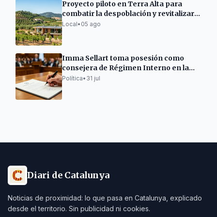
Proyecto piloto en Terra Alta para
combatir la despoblación y revitalizar
el mundo rural
Local
•
05 ago
Imma Sellart toma posesión como
consejera de Régimen Interno en la
Noguera
Política
•
31 jul
Diari de Catalunya
Noticias de proximidad: lo que pasa en Catalunya, explicado
desde el territorio. Sin publicidad ni cookies.