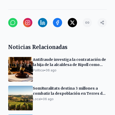
Noticias Relacionadas
Antifraude investiga la contratación de
la hija de la alcaldesa de Ripoll como
policía
Política
•
06 ago
SomRuralitats destina 3 millones a
combatir la despoblación en Terres de
l'Ebre
Local
•
06 ago