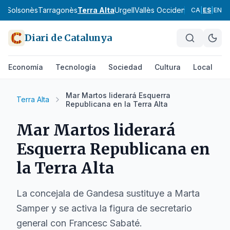
va
Solsonès
Tarragonès
Terra Alta
Urgell
Vallès Occidental
Vallès Orie
CA
|
ES
|
EN
Diari de Catalunya
Economía
Tecnología
Sociedad
Cultura
Local
D
Mar Martos liderará Esquerra
Terra Alta
Republicana en la Terra Alta
Mar Martos liderará
Esquerra Republicana en
la Terra Alta
La concejala de Gandesa sustituye a Marta
Samper y se activa la figura de secretario
general con Francesc Sabaté.