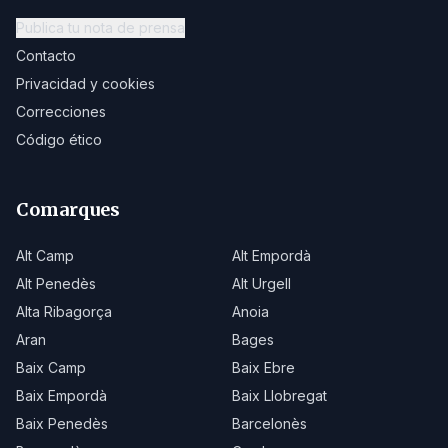
Publica tu nota de prensa
Contacto
Privacidad y cookies
Correcciones
Código ético
Comarques
Alt Camp
Alt Empordà
Alt Penedès
Alt Urgell
Alta Ribagorça
Anoia
Aran
Bages
Baix Camp
Baix Ebre
Baix Empordà
Baix Llobregat
Baix Penedès
Barcelonès