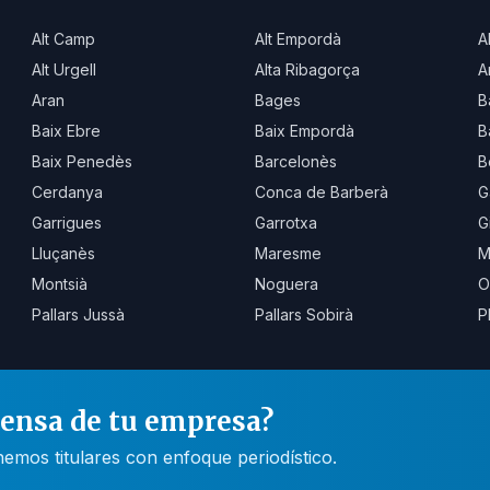
Alt Camp
Alt Empordà
A
Alt Urgell
Alta Ribagorça
A
Aran
Bages
B
Baix Ebre
Baix Empordà
B
Baix Penedès
Barcelonès
B
Cerdanya
Conca de Barberà
G
Garrigues
Garrotxa
G
Lluçanès
Maresme
M
Montsià
Noguera
O
Pallars Jussà
Pallars Sobirà
P
rensa de tu empresa?
mos titulares con enfoque periodístico.