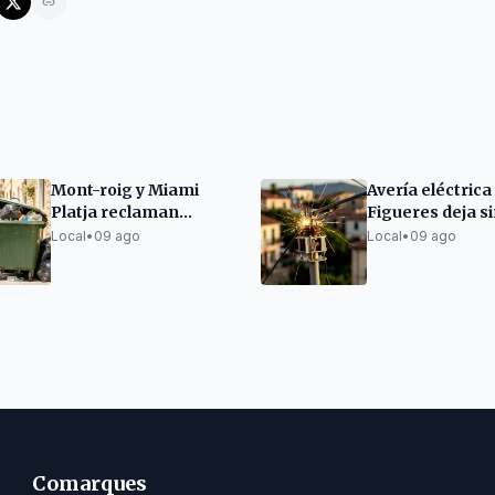
Mont-roig y Miami
Avería eléctrica
Platja reclaman
Figueres deja si
medidas urgentes por
cientos de veci
Local
•
09 ago
Local
•
09 ago
la saturación de la
basura
Comarques