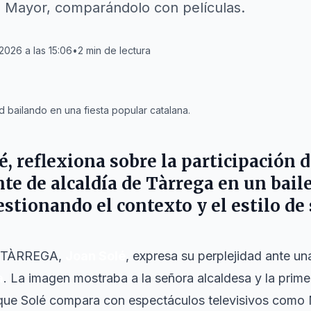
ta Mayor, comparándolo con películas.
 2026 a las 15:06
•
2
min de lectura
 bailando en una fiesta popular catalana.
lé, reflexiona sobre la participación d
te de alcaldía de Tàrrega en un bail
stionando el contexto y el estilo de
A TÀRREGA,
Joan Solé
, expresa su perplejidad ante una
a
. La imagen mostraba a la señora alcaldesa y la primer
 que Solé compara con espectáculos televisivos como