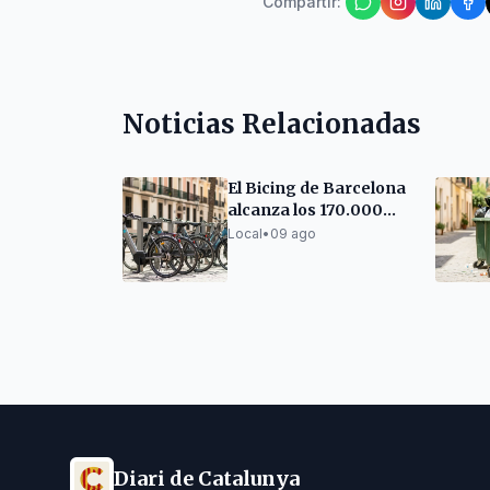
Compartir
:
Noticias Relacionadas
El Bicing de Barcelona
alcanza los 170.000
abonados y prevé
Local
•
09 ago
crecer
Diari de Catalunya