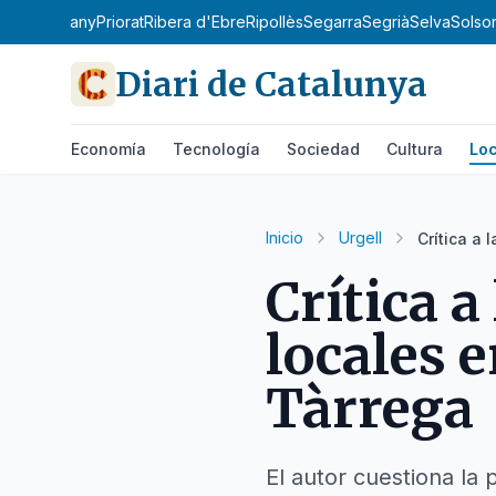
la de l'Estany
Priorat
Ribera d'Ebre
Ripollès
Segarra
Segrià
Selva
Solso
Diari de Catalunya
Economía
Tecnología
Sociedad
Cultura
Loc
Inicio
Urgell
Crítica a 
Crítica a
locales 
Tàrrega
El autor cuestiona la 