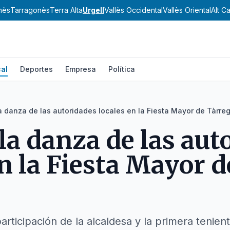
nès
Tarragonès
Terra Alta
Urgell
Vallès Occidental
Vallès Oriental
Alt C
al
Deportes
Empresa
Política
la danza de las autoridades locales en la Fiesta Mayor de Tàrre
 la danza de las au
en la Fiesta Mayor d
participación de la alcaldesa y la primera tenien