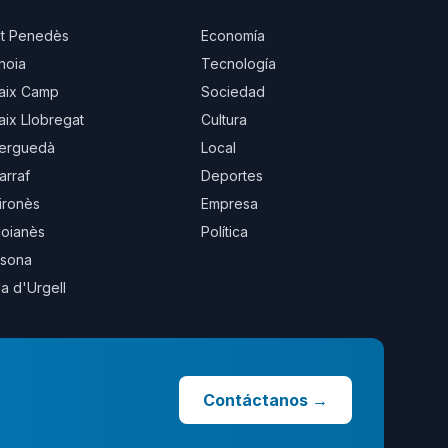
lt Penedès
Economía
noia
Tecnología
aix Camp
Sociedad
aix Llobregat
Cultura
erguedà
Local
arraf
Deportes
ironès
Empresa
oianès
Política
sona
la d'Urgell
Contáctanos
→