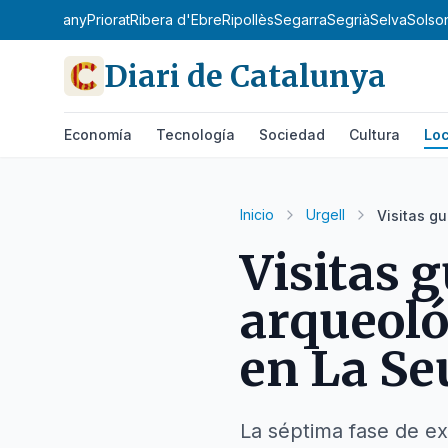
la de l'Estany
Priorat
Ribera d'Ebre
Ripollès
Segarra
Segrià
Selva
Solso
Diari de Catalunya
Economía
Tecnología
Sociedad
Cultura
Loc
Inicio
Urgell
Visitas g
Visitas 
arqueoló
en La Se
La séptima fase de ex