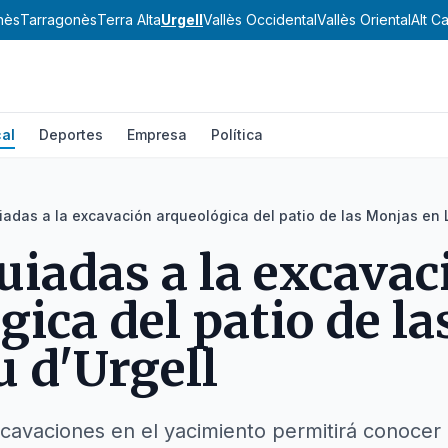
nès
Tarragonès
Terra Alta
Urgell
Vallès Occidental
Vallès Oriental
Alt C
al
Deportes
Empresa
Política
uiadas a la excavación arqueológica del patio de las Monjas en 
guiadas a la excavac
gica del patio de l
u d'Urgell
cavaciones en el yacimiento permitirá conocer l