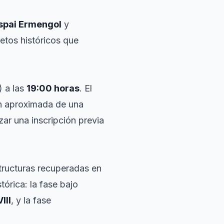
spai Ermengol
y
retos históricos que
) a las
19:00 horas
. El
ón aproximada de una
zar una inscripción previa
tructuras recuperadas en
órica: la fase bajo
III
, y la fase