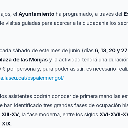
ajos, el
Ayuntamiento
ha programado, a través del
E
 de visitas guiadas para acercar a la ciudadanía los sec
r cada sábado de este mes de junio (días
6, 13, 20 y 27
plaza de las Monjas
y la actividad tendrá una duraci
 € por persona y, para poder asistir, es necesario reali
a.laseu.cat/espaiermengol/
.
 los asistentes podrán conocer de primera mano las es
 han identificado tres grandes fases de ocupación hist
s
XIII-XV
, la fase moderna, entre los siglos
XVI-XVII-XV
o
XIX
.