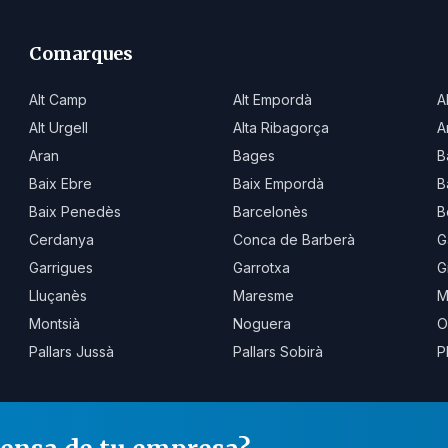
Comarques
Alt Camp
Alt Empordà
A
Alt Urgell
Alta Ribagorça
A
Aran
Bages
B
Baix Ebre
Baix Empordà
B
Baix Penedès
Barcelonès
B
Cerdanya
Conca de Barberà
G
Garrigues
Garrotxa
G
Lluçanès
Maresme
M
Montsià
Noguera
O
Pallars Jussà
Pallars Sobirà
P