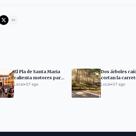
El Pla de Santa Maria
Dos árboles caí
calienta motores para
cortan la carre
la Fiesta Mayor de
Caldes en Sabad
Local
•
07 ago
Local
•
07 ago
Verano