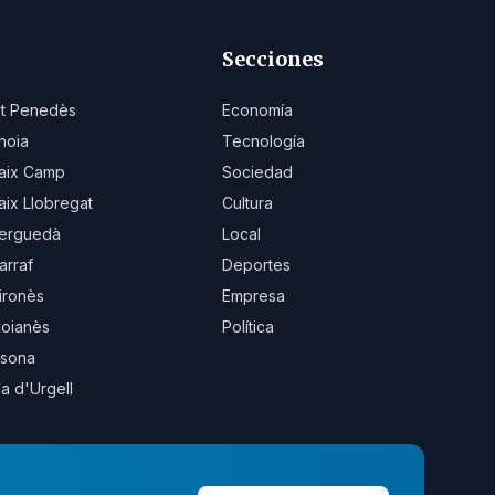
Secciones
lt Penedès
Economía
noia
Tecnología
aix Camp
Sociedad
aix Llobregat
Cultura
erguedà
Local
arraf
Deportes
ironès
Empresa
oianès
Política
sona
la d'Urgell