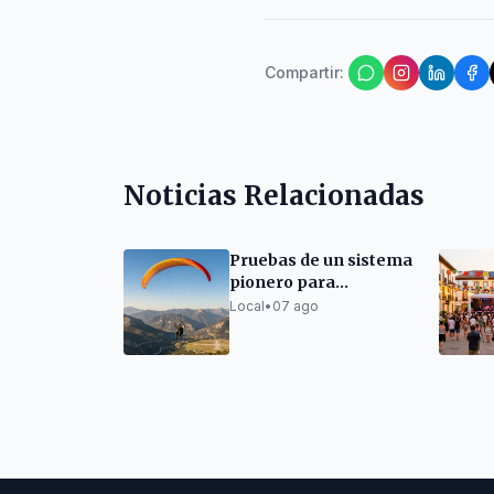
Compartir
:
Noticias Relacionadas
Pruebas de un sistema
pionero para
compatibilizar
Local
•
07 ago
parapente y vuelos en
el aeropuerto
Andorra-La Seu