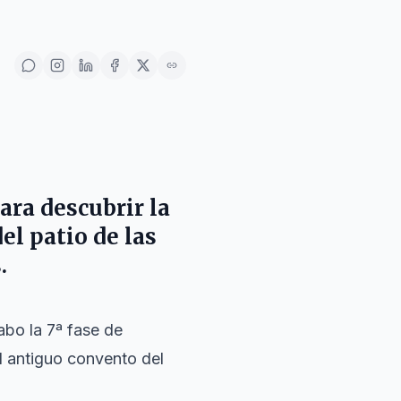
ara descubrir la
el patio de las
.
abo la 7ª fase de
l antiguo convento del