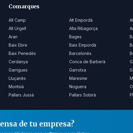
Comarques
Alt Camp
Alt Empordà
A
Alt Urgell
Alta Ribagorça
A
Aran
Bages
B
Baix Ebre
Baix Empordà
B
Baix Penedès
Barcelonès
B
Cerdanya
Conca de Barberà
G
Garrigues
Garrotxa
G
Lluçanès
Maresme
M
Montsià
Noguera
O
Pallars Jussà
Pallars Sobirà
P
rensa de tu empresa?