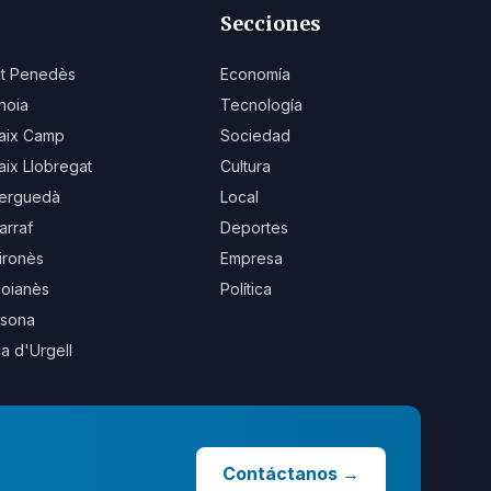
Secciones
lt Penedès
Economía
noia
Tecnología
aix Camp
Sociedad
aix Llobregat
Cultura
erguedà
Local
arraf
Deportes
ironès
Empresa
oianès
Política
sona
la d'Urgell
Contáctanos
→