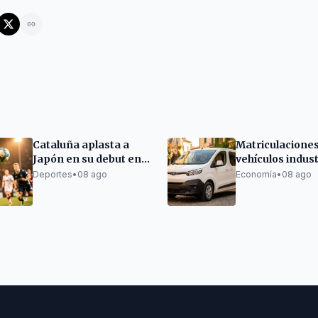
Cataluña aplasta a
Matriculaciones
Japón en su debut en
vehículos indust
el Mundial sub-21 de
crecen cerca d
Deportes
•
08 ago
Economía
•
08 ago
Korfbal
en Cataluña