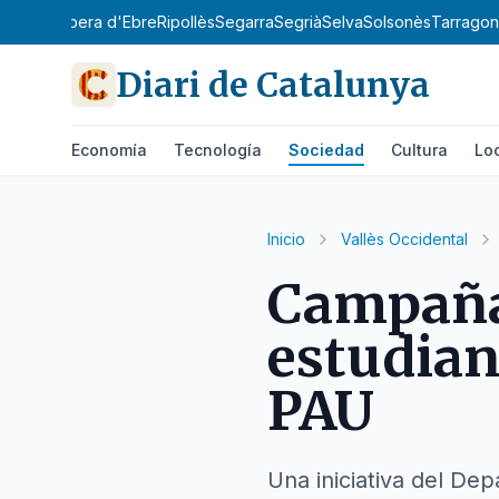
y
Priorat
Ribera d'Ebre
Ripollès
Segarra
Segrià
Selva
Solsonès
Tarrago
Diari de Catalunya
Economía
Tecnología
Sociedad
Cultura
Lo
Inicio
Vallès Occidental
Campaña 
estudian
PAU
Una iniciativa del De