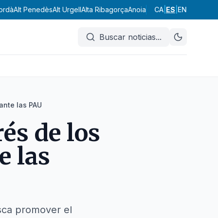
ordà
Alt Penedès
Alt Urgell
Alta Ribagorça
Anoia
Aran
CA
Bages
|
ES
|
EN
Baix Camp
Buscar noticias
...
 ante las PAU
és de los
e las
usca promover el