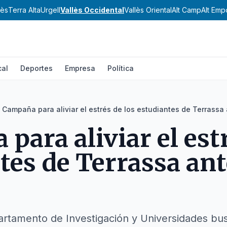
nès
Terra Alta
Urgell
Vallès Occidental
Vallès Oriental
Alt Camp
Alt Emp
cal
Deportes
Empresa
Política
Campaña para aliviar el estrés de los estudiantes de Terrassa
para aliviar el estr
tes de Terrassa ant
partamento de Investigación y Universidades b