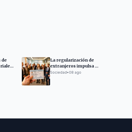
 de
La regularización de
riales
extranjeros impulsa la
el 10%
afiliación a la
Sociedad
•
08 ago
Seguridad Social en el
Berguedà