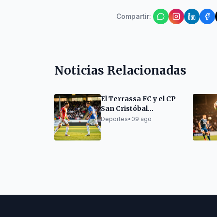
Compartir
:
Noticias Relacionadas
El Terrassa FC y el CP
San Cristóbal
arrancan la
Deportes
•
09 ago
pretemporada con
victorias y empates