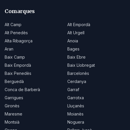
Comarques
Alt Camp
Alt Empordà
Alt Penedès
Alt Urgell
Alta Ribagorça
Anoia
Aran
Bages
Baix Camp
Baix Ebre
Baix Empordà
Baix Llobregat
Baix Penedès
Barcelonès
Berguedà
Cerdanya
Conca de Barberà
Garraf
Garrigues
Garrotxa
Gironès
Lluçanès
Maresme
Moianès
Montsià
Noguera