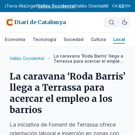
nès
Terra Alta
Urgell
Vallès Occidental
Vallès Oriental
Alt Camp
Alt Em
CA
|
ES
|
EN
Diari de Catalunya
Economía
Tecnología
Sociedad
Cultura
Local
D
La caravana ‘Roda Barris’ llega a
Vallès Occidental
Terrassa para acercar el empleo
a los barrios
La caravana ‘Roda Barris’
llega a Terrassa para
acercar el empleo a los
barrios
La iniciativa de Foment de Terrassa ofrece
orientación laboral e inserción en zonas con