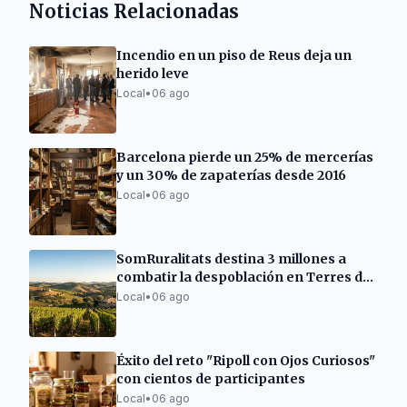
Noticias Relacionadas
Incendio en un piso de Reus deja un
herido leve
Local
•
06 ago
Barcelona pierde un 25% de mercerías
y un 30% de zapaterías desde 2016
Local
•
06 ago
SomRuralitats destina 3 millones a
combatir la despoblación en Terres de
l'Ebre
Local
•
06 ago
Éxito del reto "Ripoll con Ojos Curiosos"
con cientos de participantes
Local
•
06 ago