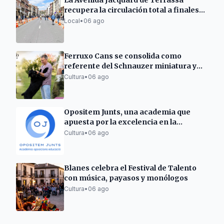
La Avenida Jacquard de Terrassa
recupera la circulación total a finales
de semana
Local
•
06 ago
Ferruxo Cans se consolida como
referente del Schnauzer miniatura y
gigante tras su éxito en el World Dog
Cultura
•
06 ago
Show 2026
Opositem Junts, una academia que
apuesta por la excelencia en la
preparación de oposiciones docentes
Cultura
•
06 ago
Blanes celebra el Festival de Talento
con música, payasos y monólogos
Cultura
•
06 ago