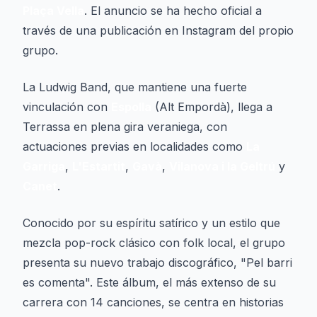
Plaça Vella
. El anuncio se ha hecho oficial a
través de una publicación en Instagram del propio
grupo.
La Ludwig Band, que mantiene una fuerte
vinculación con
Espolla
(Alt Empordà), llega a
Terrassa en plena gira veraniega, con
actuaciones previas en localidades como
La
Garriga
,
L'Estartit
,
Gavà
,
Vilanova i la Geltrú
y
Canet
.
Conocido por su espíritu satírico y un estilo que
mezcla pop-rock clásico con folk local, el grupo
presenta su nuevo trabajo discográfico, "
Pel barri
es comenta
". Este álbum, el más extenso de su
carrera con 14 canciones, se centra en historias