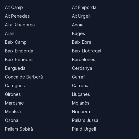
Alt Camp
Alt Empordà
Alt Penedès
Alt Urgell
Alta Ribagorça
Anoia
Aran
Bages
Baix Camp
Baix Ebre
Baix Empordà
Baix Llobregat
Baix Penedès
Barcelonès
Berguedà
Cerdanya
Conca de Barberà
Garraf
Garrigues
Garrotxa
Gironès
Lluçanès
Maresme
Moianès
Montsià
Noguera
Osona
Pallars Jussà
Pallars Sobirà
Pla d'Urgell