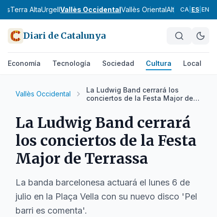
nès
Terra Alta
Urgell
Vallès Occidental
Vallès Oriental
Alt Camp
Alt Em
CA
|
ES
|
EN
Diari de Catalunya
Economía
Tecnología
Sociedad
Cultura
Local
D
La Ludwig Band cerrará los
Vallès Occidental
conciertos de la Festa Major de
Terrassa
La Ludwig Band cerrará
los conciertos de la Festa
Major de Terrassa
La banda barcelonesa actuará el lunes 6 de
julio en la Plaça Vella con su nuevo disco 'Pel
barri es comenta'.