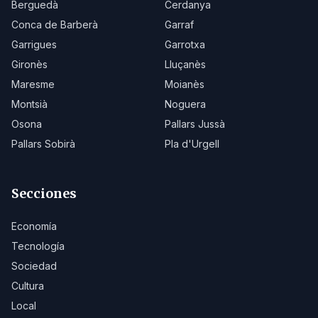
Berguedà
Cerdanya
Conca de Barberà
Garraf
Garrigues
Garrotxa
Gironès
Lluçanès
Maresme
Moianès
Montsià
Noguera
Osona
Pallars Jussà
Pallars Sobirà
Pla d'Urgell
Secciones
Economía
Tecnología
Sociedad
Cultura
Local