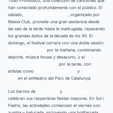
Todo Pronóstico
, una colección de canciones que
han conectado profundamente con el público. El
sábado,
El Gran Tardeo los 90
, organizado por
Maloa Club, promete una gran asistencia desde
las seis de la tarde hasta la madrugada, repasando
los grandes éxitos de la década de los 90. El
domingo, el festival cerrará con una doble sesión:
Coffee Party & Co.
por la mañana, combinando
deporte, música house y desayuno, y el
Reggaeton Summer Fest
por la tarde, con
artistas como
DJ Charly Rodríguez
y
José de
Rico
en el anfiteatro del Parc de Catalunya.
Los barrios de
Sol i Padrís
y
Espronceda
celebran sus respectivas fiestas mayores. En Sol i
Padrís, las actividades comienzan el viernes con
zumba y batucada, incluyendo una botifarrada,