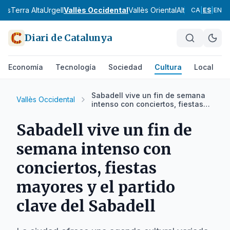
nès
Terra Alta
Urgell
Vallès Occidental
Vallès Oriental
Alt Camp
Alt Em
CA
|
ES
|
EN
Diari de Catalunya
Economía
Tecnología
Sociedad
Cultura
Local
D
Sabadell vive un fin de semana
Vallès Occidental
intenso con conciertos, fiestas
mayores y el partido clave del
Sabadell
Sabadell vive un fin de
semana intenso con
conciertos, fiestas
mayores y el partido
clave del Sabadell