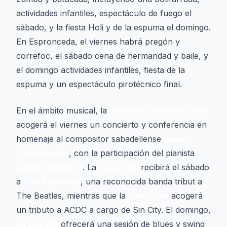
actividades infantiles, espectáculo de fuego el
sábado, y la fiesta Holi y de la espuma el domingo.
En Espronceda, el viernes habrá pregón y
correfoc, el sábado cena de hermandad y baile, y
el domingo actividades infantiles, fiesta de la
espuma y un espectáculo pirotécnico final.
En el ámbito musical, la
Acadèmia de Belles Arts
acogerá el viernes un concierto y conferencia en
homenaje al compositor sabadellense
Benet
Casablancas
, con la participación del pianista
David Casanova
. La
Cava Urpí
recibirá el sábado
a
The Beatboys
, una reconocida banda tribut a
The Beatles, mientras que la
Sala Vade
acogerá
un tributo a ACDC a cargo de Sin City. El domingo,
La Capella
ofrecerá una sesión de blues y swing