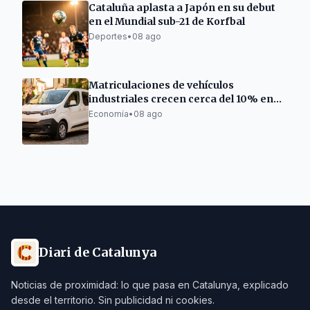
Cataluña aplasta a Japón en su debut
en el Mundial sub-21 de Korfbal
Deportes
•
08 ago
Matriculaciones de vehículos
industriales crecen cerca del 10% en
Cataluña
Economía
•
08 ago
Diari de Catalunya
Noticias de proximidad: lo que pasa en Catalunya, explicado
desde el territorio. Sin publicidad ni cookies.