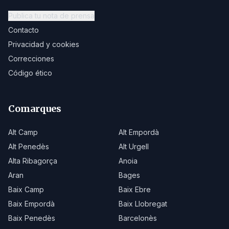
Publica tu nota de prensa
Contacto
Privacidad y cookies
Correcciones
Código ético
Comarques
Alt Camp
Alt Empordà
Alt Penedès
Alt Urgell
Alta Ribagorça
Anoia
Aran
Bages
Baix Camp
Baix Ebre
Baix Empordà
Baix Llobregat
Baix Penedès
Barcelonès