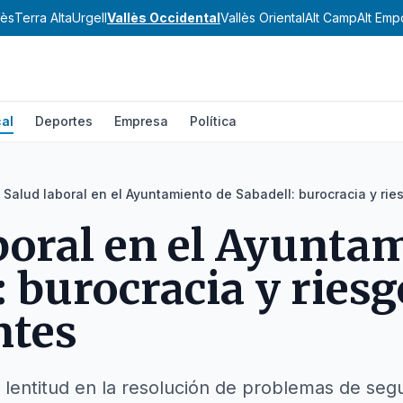
nès
Terra Alta
Urgell
Vallès Occidental
Vallès Oriental
Alt Camp
Alt Emp
al
Deportes
Empresa
Política
Salud laboral en el Ayuntamiento de Sabadell: burocracia y rie
boral en el Ayunta
: burocracia y riesg
ntes
a lentitud en la resolución de problemas de segu