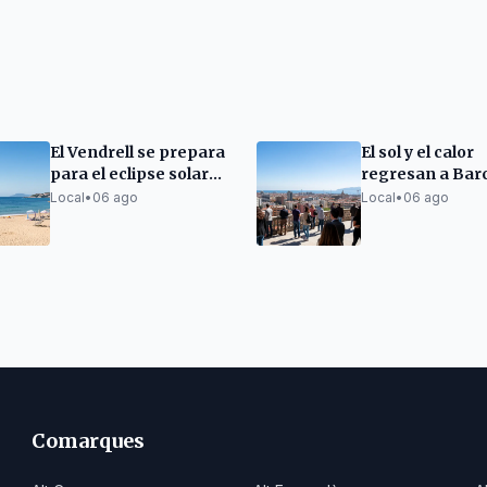
El Vendrell se prepara
El sol y el calor
para el eclipse solar
regresan a Bar
del 12 de agosto
este viernes
Local
•
06 ago
Local
•
06 ago
Comarques