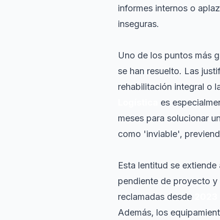
informes internos o apla
inseguras.
Uno de los puntos más gr
se han resuelto. Las just
rehabilitación integral o 
Logística
es especialmen
meses para solucionar un
como 'inviable', previen
Esta lentitud se extiende
pendiente de proyecto y 
reclamadas desde
2023
Además, los equipamiento