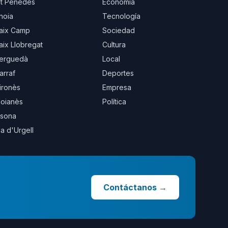
lt Penedès
Economía
noia
Tecnología
aix Camp
Sociedad
aix Llobregat
Cultura
erguedà
Local
arraf
Deportes
ironès
Empresa
oianès
Política
sona
la d'Urgell
Contáctanos
→