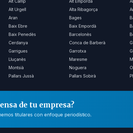
Alt Camp
Alt Empordà
A
Alt Urgell
Alta Ribagorça
A
Aran
Bages
B
Baix Ebre
Baix Empordà
B
Baix Penedès
Barcelonès
B
Cerdanya
Conca de Barberà
G
Garrigues
Garrotxa
G
Lluçanès
Maresme
M
Montsià
Noguera
O
Pallars Jussà
Pallars Sobirà
P
rensa de tu empresa?
mos titulares con enfoque periodístico.