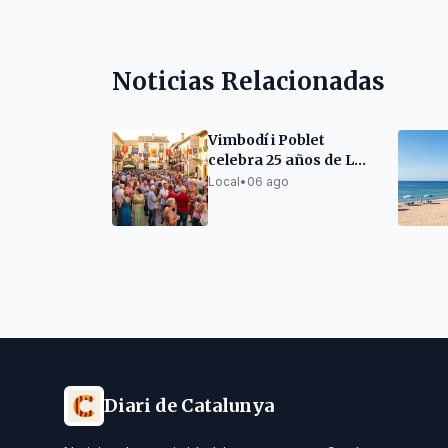
Noticias Relacionadas
Vimbodí i Poblet
celebra 25 años de Les
Orenetes en la Fiesta
Local
•
06 ago
Mayor
Diari de Catalunya