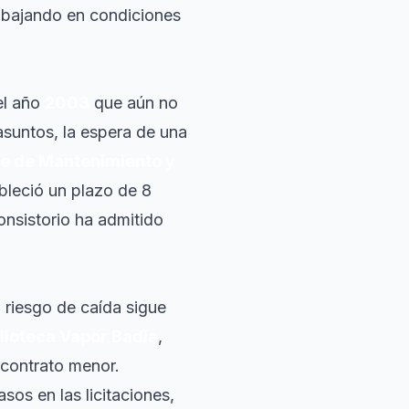
rabajando en condiciones
el año
2003
que aún no
 asuntos, la espera de una
e de Mantenimiento y
bleció un plazo de 8
onsistorio ha admitido
 riesgo de caída sigue
lioteca Vapor Badia
,
 contrato menor.
os en las licitaciones,