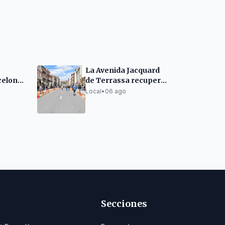
La Avenida Jacquard
celona
de Terrassa recupera
la circulación total a
Local
•
06 ago
finales de semana
Secciones