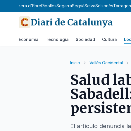
y
Priorat
Ribera d'Ebre
Ripollès
Segarra
Segrià
Selva
Solsonès
Tarrago
Diari de Catalunya
Economía
Tecnología
Sociedad
Cultura
Loc
Inicio
Vallès Occidental
Salud la
Sabadell
persiste
El artículo denuncia l