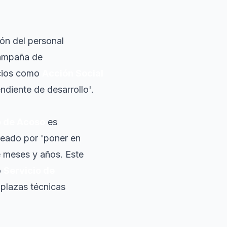
ión del personal
campaña de
icios como
Acción Social
ndiente de desarrollo'.
o de Acoso
es
eado por 'poner en
e meses y años. Este
o
Servicio de
 plazas técnicas