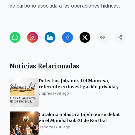
de carbono asociada a las operaciones hídricas.
Noticias Relacionadas
Detectius Johann's Lid Manresa,
referente en investigación privada y
criminología
Empresa
•
08 ago
Cataluña aplasta a Japón en su debut
en el Mundial sub-21 de Korfbal
Deportes
•
08 ago