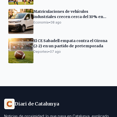
Matriculaciones de vehículos
industriales crecen cerca del 10% en
Cataluña
Economía
•
08 ago
El CE Sabadell empata contra el Girona
(2-2) en un partido de pretemporada
Deportes
•
07 ago
Diari de Catalunya
Noticias de proximidad: lo que pasa en Catalunya, explicado