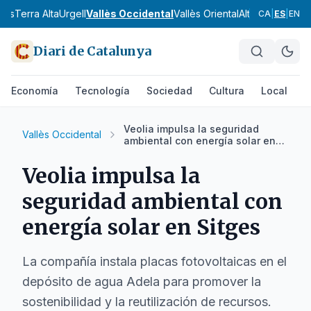
nès
Terra Alta
Urgell
Vallès Occidental
Vallès Oriental
Alt Camp
Alt Em
CA
|
ES
|
EN
Diari de Catalunya
Economía
Tecnología
Sociedad
Cultura
Local
D
Veolia impulsa la seguridad
Vallès Occidental
ambiental con energía solar en
Sitges
Veolia impulsa la
seguridad ambiental con
energía solar en Sitges
La compañía instala placas fotovoltaicas en el
depósito de agua Adela para promover la
sostenibilidad y la reutilización de recursos.