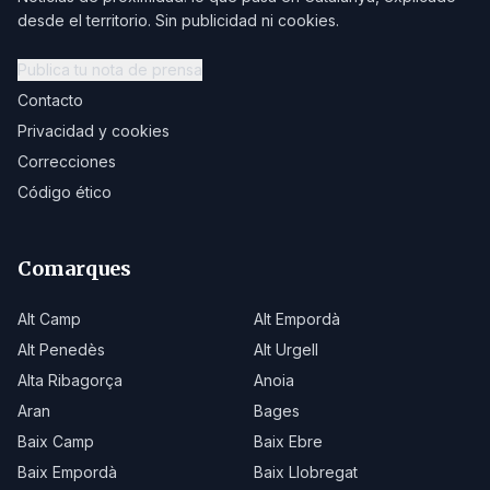
desde el territorio. Sin publicidad ni cookies.
Publica tu nota de prensa
Contacto
Privacidad y cookies
Correcciones
Código ético
Comarques
Alt Camp
Alt Empordà
Alt Penedès
Alt Urgell
Alta Ribagorça
Anoia
Aran
Bages
Baix Camp
Baix Ebre
Baix Empordà
Baix Llobregat