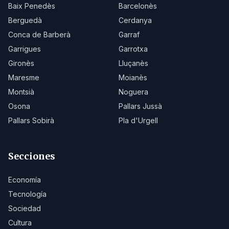
Baix Penedès
Barcelonès
Berguedà
Cerdanya
Conca de Barberà
Garraf
Garrigues
Garrotxa
Gironès
Lluçanès
Maresme
Moianès
Montsià
Noguera
Osona
Pallars Jussà
Pallars Sobirà
Pla d'Urgell
Secciones
Economía
Tecnología
Sociedad
Cultura