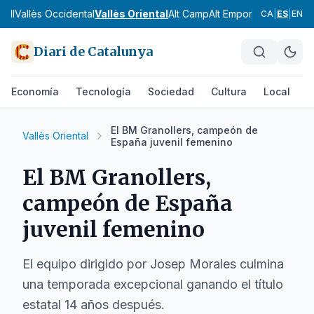
gell
Vallès Occidental
Vallès Oriental
Alt Camp
Alt Empordà
Alt Pened
CA
|
ES
|
EN
Diari de Catalunya
Economía
Tecnología
Sociedad
Cultura
Local
D
El BM Granollers, campeón de
Vallès Oriental
España juvenil femenino
El BM Granollers,
campeón de España
juvenil femenino
El equipo dirigido por Josep Morales culmina
una temporada excepcional ganando el título
estatal 14 años después.