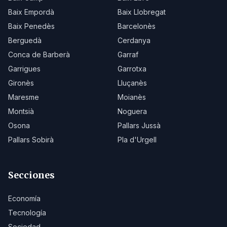
Baix Empordà
Baix Llobregat
Baix Penedès
Barcelonès
Berguedà
Cerdanya
Conca de Barberà
Garraf
Garrigues
Garrotxa
Gironès
Lluçanès
Maresme
Moianès
Montsià
Noguera
Osona
Pallars Jussà
Pallars Sobirà
Pla d'Urgell
Secciones
Economía
Tecnología
Sociedad