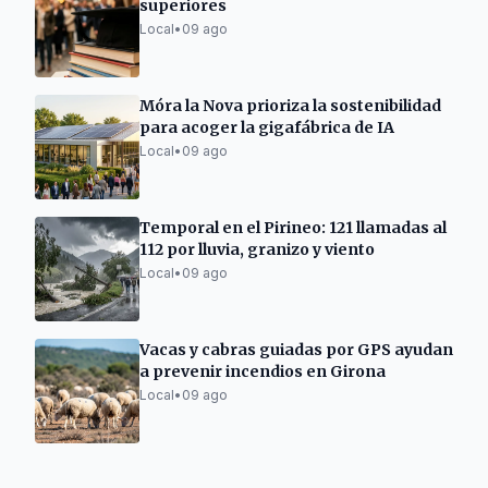
superiores
Local
•
09 ago
Móra la Nova prioriza la sostenibilidad
para acoger la gigafábrica de IA
Local
•
09 ago
Temporal en el Pirineo: 121 llamadas al
112 por lluvia, granizo y viento
Local
•
09 ago
Vacas y cabras guiadas por GPS ayudan
a prevenir incendios en Girona
Local
•
09 ago