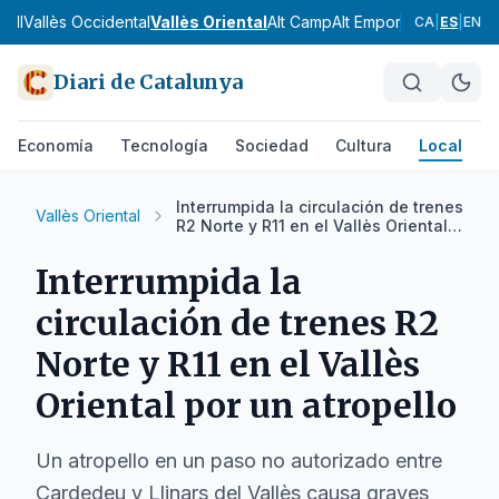
gell
Vallès Occidental
Vallès Oriental
Alt Camp
Alt Empordà
Alt Pened
CA
|
ES
|
EN
Diari de Catalunya
Economía
Tecnología
Sociedad
Cultura
Local
D
Interrumpida la circulación de trenes
Vallès Oriental
R2 Norte y R11 en el Vallès Oriental
por un atropello
Interrumpida la
circulación de trenes R2
Norte y R11 en el Vallès
Oriental por un atropello
Un atropello en un paso no autorizado entre
Cardedeu y Llinars del Vallès causa graves