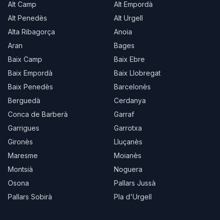
Alt Camp
Alt Empordà
Alt Penedès
Alt Urgell
Alta Ribagorça
Anoia
Aran
Bages
Baix Camp
Baix Ebre
Baix Empordà
Baix Llobregat
Baix Penedès
Barcelonès
Berguedà
Cerdanya
Conca de Barberà
Garraf
Garrigues
Garrotxa
Gironès
Lluçanès
Maresme
Moianès
Montsià
Noguera
Osona
Pallars Jussà
Pallars Sobirà
Pla d'Urgell