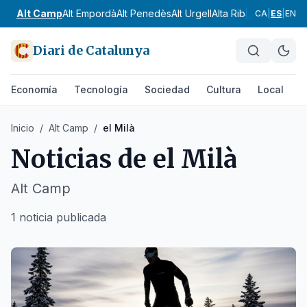
Alt Camp
Alt Empordà
Alt Penedès
Alt Urgell
Alta Ribagorça
Anoia
CA
|
ES
|
EN
Diari de Catalunya
Economía
Tecnología
Sociedad
Cultura
Local
D
Inicio
/
Alt Camp
/
el Milà
Noticias de
el Milà
Alt Camp
1 noticia publicada