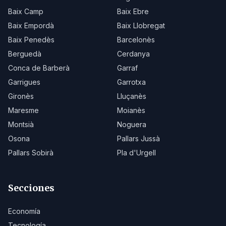
Baix Camp
Baix Ebre
Baix Empordà
Baix Llobregat
Baix Penedès
Barcelonès
Berguedà
Cerdanya
Conca de Barberà
Garraf
Garrigues
Garrotxa
Gironès
Lluçanès
Maresme
Moianès
Montsià
Noguera
Osona
Pallars Jussà
Pallars Sobirà
Pla d'Urgell
Secciones
Economía
Tecnología