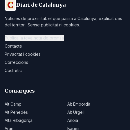
Diari de Catalunya
Notícies de proximitat: el que passa a Catalunya, explicat des
del territori. Sense publicitat ni cookies.
Publica la teva nota de premsa
Contacte
Privacitat i cookies
Correccions
Codi ètic
Comarques
Alt Camp
Alt Empordà
Alt Penedès
Alt Urgell
Alta Ribagorça
Anoia
Aran
Bages