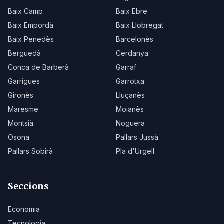
Baix Camp
Baix Ebre
Baix Empordà
Baix Llobregat
Baix Penedès
Barcelonès
Berguedà
Cerdanya
Conca de Barberà
Garraf
Garrigues
Garrotxa
Gironès
Lluçanès
Maresme
Moianès
Montsià
Noguera
Osona
Pallars Jussà
Pallars Sobirà
Pla d'Urgell
Seccions
Economia
Tecnologia