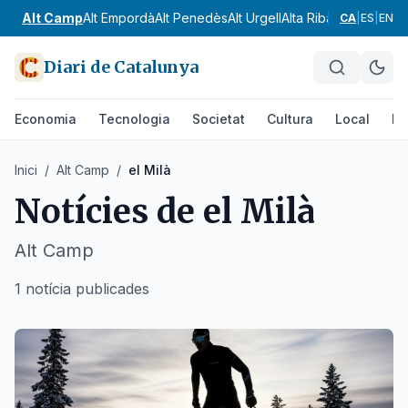
Alt Camp
Alt Empordà
Alt Penedès
Alt Urgell
Alta Ribagorça
Anoia
CA
|
ES
|
EN
Diari de Catalunya
Economia
Tecnologia
Societat
Cultura
Local
Es
Inici
/
Alt Camp
/
el Milà
Notícies de
el Milà
Alt Camp
1 notícia publicades