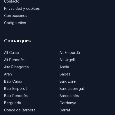
Contacto
Privacidad y cookies
Correcciones
Código ético
Comarques
Alt Camp
Alt Empordà
Alt Penedès
Alt Urgell
Alta Ribagorça
Anoia
Aran
Bages
Baix Camp
Baix Ebre
Baix Empordà
Baix Llobregat
Baix Penedès
Barcelonès
Berguedà
Cerdanya
Conca de Barberà
Garraf