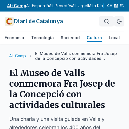
Alt Camp
Alt Empordà
Alt Penedès
Alt Urgell
Alta Ribagorça
Anoia
CA
|
ES
|
EN
Diari de Catalunya
Economía
Tecnología
Sociedad
Cultura
Local
D
El Museo de Valls conmemora Fra Josep
Alt Camp
de la Concepció con actividades
culturales
El Museo de Valls
conmemora Fra Josep de
la Concepció con
actividades culturales
Una charla y una visita guiada en Valls y
alrededores celebran los 400 años del