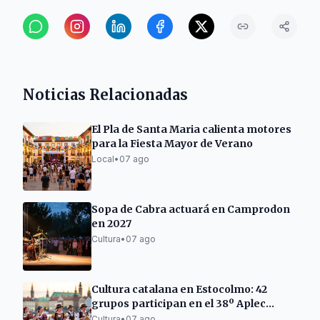
Noticias Relacionadas
El Pla de Santa Maria calienta motores
para la Fiesta Mayor de Verano
Local
•
07 ago
Sopa de Cabra actuará en Camprodon
en 2027
Cultura
•
07 ago
Cultura catalana en Estocolmo: 42
grupos participan en el 38º Aplec
Internacional
Cultura
•
07 ago