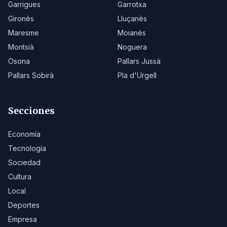
Garrigues
Garrotxa
Gironès
Lluçanès
Maresme
Moianès
Montsià
Noguera
Osona
Pallars Jussà
Pallars Sobirà
Pla d'Urgell
Secciones
Economía
Tecnología
Sociedad
Cultura
Local
Deportes
Empresa