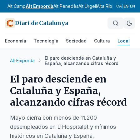
Alt Camp
Alt Empordà
Alt Penedès
Alt Urgell
Alta Ribagorça
Anoia
CA
|
ES
|
EN
Diari de Catalunya
Economía
Tecnología
Sociedad
Cultura
Local
D
El paro desciende en Cataluña y
Alt Empordà
España, alcanzando cifras récord
El paro desciende en
Cataluña y España,
alcanzando cifras récord
Mayo cierra con menos de 11.200
desempleados en L'Hospitalet y mínimos
históricos en Cataluña y España.