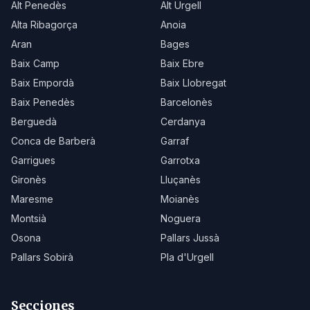
Alt Penedès
Alt Urgell
Alta Ribagorça
Anoia
Aran
Bages
Baix Camp
Baix Ebre
Baix Empordà
Baix Llobregat
Baix Penedès
Barcelonès
Berguedà
Cerdanya
Conca de Barberà
Garraf
Garrigues
Garrotxa
Gironès
Lluçanès
Maresme
Moianès
Montsià
Noguera
Osona
Pallars Jussà
Pallars Sobirà
Pla d'Urgell
Secciones