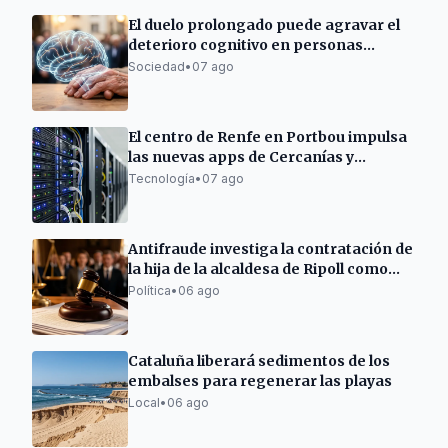
El duelo prolongado puede agravar el
deterioro cognitivo en personas
mayores
Sociedad
•
07 ago
El centro de Renfe en Portbou impulsa
las nuevas apps de Cercanías y
Rodalies
Tecnología
•
07 ago
Antifraude investiga la contratación de
la hija de la alcaldesa de Ripoll como
policía
Política
•
06 ago
Cataluña liberará sedimentos de los
embalses para regenerar las playas
Local
•
06 ago