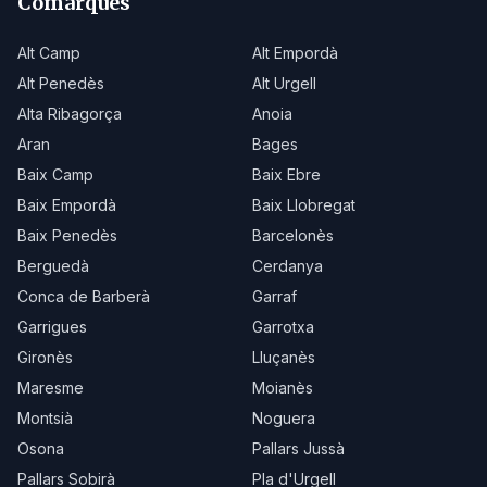
Comarques
Alt Camp
Alt Empordà
Alt Penedès
Alt Urgell
Alta Ribagorça
Anoia
Aran
Bages
Baix Camp
Baix Ebre
Baix Empordà
Baix Llobregat
Baix Penedès
Barcelonès
Berguedà
Cerdanya
Conca de Barberà
Garraf
Garrigues
Garrotxa
Gironès
Lluçanès
Maresme
Moianès
Montsià
Noguera
Osona
Pallars Jussà
Pallars Sobirà
Pla d'Urgell