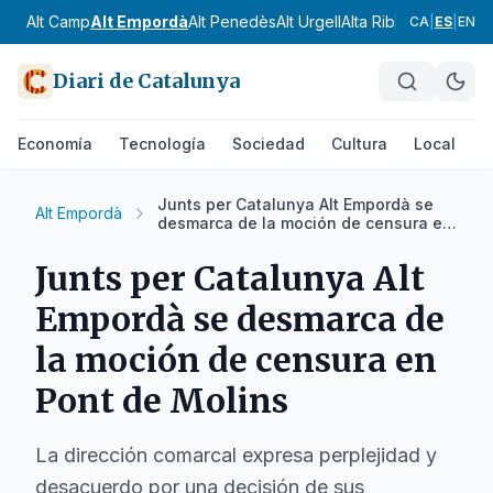
Alt Camp
Alt Empordà
Alt Penedès
Alt Urgell
Alta Ribagorça
Anoia
CA
|
ES
|
EN
Diari de Catalunya
Economía
Tecnología
Sociedad
Cultura
Local
D
Junts per Catalunya Alt Empordà se
Alt Empordà
desmarca de la moción de censura en
Pont de Molins
Junts per Catalunya Alt
Empordà se desmarca de
la moción de censura en
Pont de Molins
La dirección comarcal expresa perplejidad y
desacuerdo por una decisión de sus