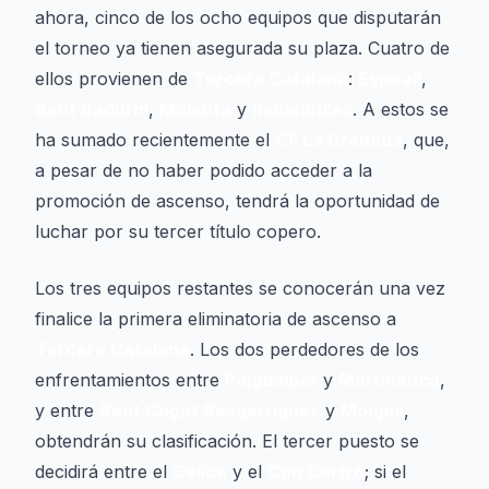
ahora, cinco de los ocho equipos que disputarán
el torneo ya tienen asegurada su plaza. Cuatro de
ellos provienen de
Tercera Catalana
:
Espirall
,
Sant Sadurní
,
Molanta
y
Riudebitlles
. A estos se
ha sumado recientemente el
CF La Granada
, que,
a pesar de no haber podido acceder a la
promoción de ascenso, tendrá la oportunidad de
luchar por su tercer título copero.
Los tres equipos restantes se conocerán una vez
finalice la primera eliminatoria de ascenso a
Tercera Catalana
. Los dos perdedores de los
enfrentamientos entre
Puigdàlber
y
Martinenca
,
y entre
Sant Cugat Sesgarrigues
y
Monjos
,
obtendrán su clasificación. El tercer puesto se
decidirá entre el
Gelida
y el
Can Cartró
; si el