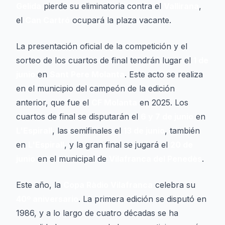
Gelida
pierde su eliminatoria contra el
Vallirana
,
el
Can Cartró
ocupará la plaza vacante.
La presentación oficial de la competición y el
sorteo de los cuartos de final tendrán lugar el
1 de
junio
en
Sant Pere Molanta
. Este acto se realiza
en el municipio del campeón de la edición
anterior, que fue el
CF Molanta
en 2025. Los
cuartos de final se disputarán el
6 y 7 de junio
en
L'Espirall
, las semifinales el
13 de junio
, también
en
L'Espirall
, y la gran final se jugará el
20 de
junio
en el municipal de
Vilafranca del Penedès
.
Este año, la
Copa Ràdio Vilafranca
celebra su
40º aniversario
. La primera edición se disputó en
1986, y a lo largo de cuatro décadas se ha