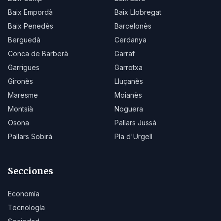
Baix Empordà
Baix Llobregat
Baix Penedès
Barcelonès
Berguedà
Cerdanya
Conca de Barberà
Garraf
Garrigues
Garrotxa
Gironès
Lluçanès
Maresme
Moianès
Montsià
Noguera
Osona
Pallars Jussà
Pallars Sobirà
Pla d'Urgell
Secciones
Economía
Tecnología