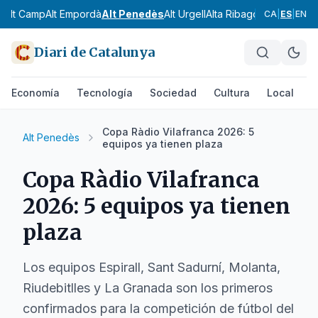
Alt Camp
Alt Empordà
Alt Penedès
Alt Urgell
Alta Ribagorça
Anoia
Ara
CA
|
ES
|
EN
Diari de Catalunya
Economía
Tecnología
Sociedad
Cultura
Local
D
Copa Ràdio Vilafranca 2026: 5
Alt Penedès
equipos ya tienen plaza
Copa Ràdio Vilafranca
2026: 5 equipos ya tienen
plaza
Los equipos Espirall, Sant Sadurní, Molanta,
Riudebitlles y La Granada son los primeros
confirmados para la competición de fútbol del