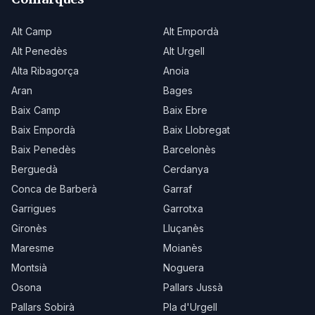
Alt Camp
Alt Empordà
Alt Penedès
Alt Urgell
Alta Ribagorça
Anoia
Aran
Bages
Baix Camp
Baix Ebre
Baix Empordà
Baix Llobregat
Baix Penedès
Barcelonès
Berguedà
Cerdanya
Conca de Barberà
Garraf
Garrigues
Garrotxa
Gironès
Lluçanès
Maresme
Moianès
Montsià
Noguera
Osona
Pallars Jussà
Pallars Sobirà
Pla d'Urgell