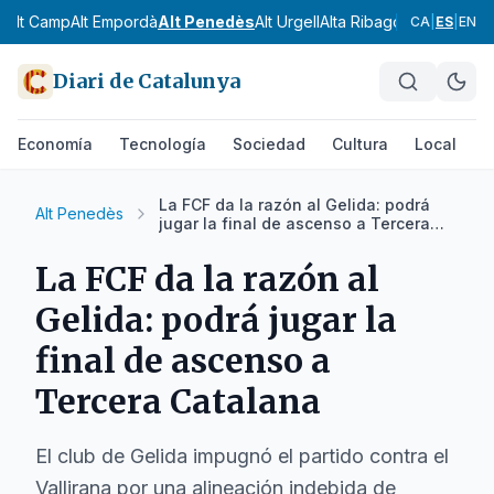
Alt Camp
Alt Empordà
Alt Penedès
Alt Urgell
Alta Ribagorça
Anoia
Ara
CA
|
ES
|
EN
Diari de Catalunya
Economía
Tecnología
Sociedad
Cultura
Local
D
La FCF da la razón al Gelida: podrá
Alt Penedès
jugar la final de ascenso a Tercera
Catalana
La FCF da la razón al
Gelida: podrá jugar la
final de ascenso a
Tercera Catalana
El club de Gelida impugnó el partido contra el
Vallirana por una alineación indebida de