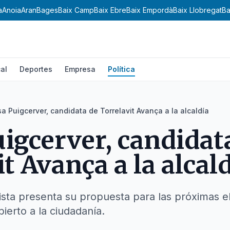
a
Anoia
Aran
Bages
Baix Camp
Baix Ebre
Baix Empordà
Baix Llobregat
Ba
al
Deportes
Empresa
Política
sa Puigcerver, candidata de Torrelavit Avança a la alcaldía
uigcerver, candidat
t Avança a la alcal
lista presenta su propuesta para las próximas e
ierto a la ciudadanía.