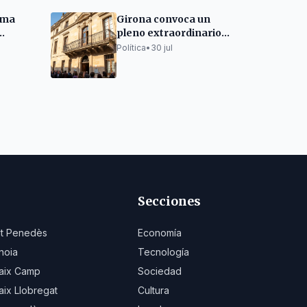
oma
Girona convoca un
pleno extraordinario
égimen
para validar el nuevo
Política
•
30 jul
oguera
cartapacio municipal
Secciones
lt Penedès
Economía
noia
Tecnología
aix Camp
Sociedad
aix Llobregat
Cultura