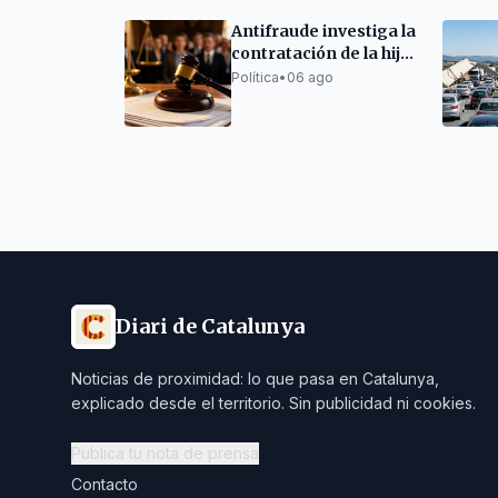
Antifraude investiga la
contratación de la hija
de la alcaldesa de
Política
•
06 ago
Ripoll como policía
Diari de Catalunya
Noticias de proximidad: lo que pasa en Catalunya,
explicado desde el territorio. Sin publicidad ni cookies.
Publica tu nota de prensa
Contacto