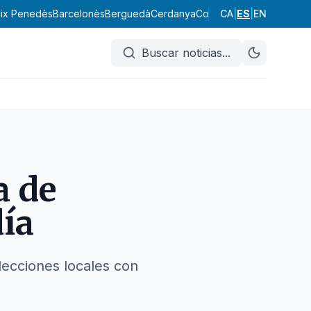
ix Penedès
Barcelonès
Berguedà
Cerdanya
Conca de Barberà
CA
|
ES
|
EN
Garraf
Buscar noticias
...
a de
día
lecciones locales con