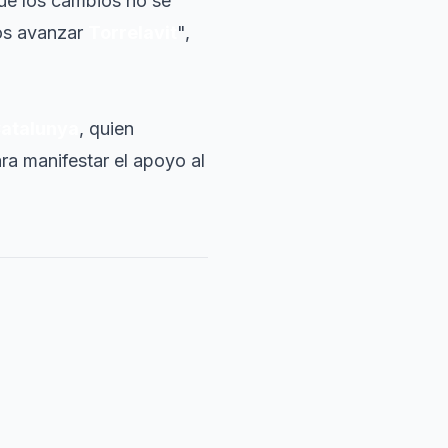
ue los cambios no se
mos avanzar
Torrelavit
",
Catalunya
, quien
ra manifestar el apoyo al