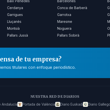
Baix Penedès
Barcelonès
B
Cerdanya
Conca de Barberà
G
Garrigues
Garrotxa
G
Lluçanès
Maresme
M
Montsià
Noguera
O
Pallars Jussà
Pallars Sobirà
P
rensa de tu empresa?
mos titulares con enfoque periodístico.
NUESTRA RED DE DIARIOS
 Andalucía
Portada de València
Diario Euskadi
Diario Galleg