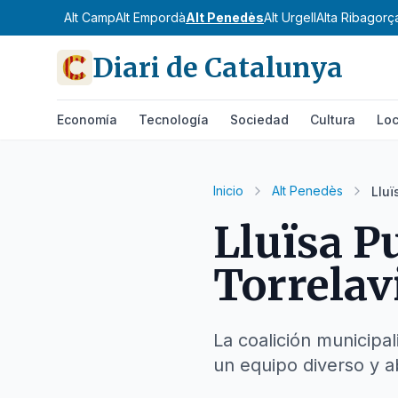
Alt Camp
Alt Empordà
Alt Penedès
Alt Urgell
Alta Ribagorç
Diari de Catalunya
Economía
Tecnología
Sociedad
Cultura
Loc
Inicio
Alt Penedès
Lluï
Lluïsa P
Torrelavi
La coalición municipa
un equipo diverso y ab