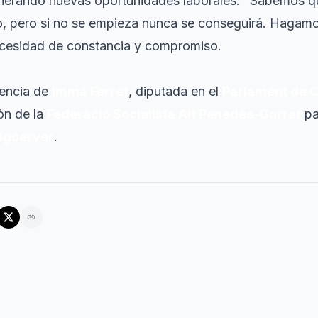
generando nuevas oportunidades laborales. "Sabemos q
ro, pero si no se empieza nunca se conseguirá. Haga
ecesidad de constancia y compromiso.
sencia de
Imma Ferret
, diputada en el
Parlament de 
ón de la
Federació Socialista Alt Penedès-Garraf
pa
igcerver
.