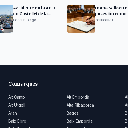
Accidente en la AP-7
Imma Sellart t
en Castellví de la
posesión como
Marca causa
consejera de R
Local
•
03 ago
Política
•
31 jul
retenciones
Interno en la N
kilométricas
Comarques
Alt Camp
Alt Empordà
A
Alt Urgell
Alta Ribagorça
A
Aran
Bages
B
Baix Ebre
Baix Empordà
B