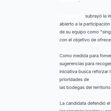
Penedès
.
Puigcerver
subrayó la i
abierto a la participaci
de su equipo como "singu
con el objetivo de ofrec
Como medida para fomenta
sugerencias para recoger
iniciativa busca reforzar
prioridades de
Torrelav
las bodegas del territori
La candidata defendió el