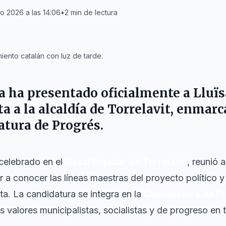
o 2026 a las 14:06
•
2
min de lectura
ento catalán con luz de tarde.
a
ha presentado oficialmente a
Lluïs
a a la alcaldía de
Torrelavit
, enmarc
atura de Progrés
.
 celebrado en el
Casal Popular de Torrelavit
, reunió 
r a conocer las líneas maestras del proyecto político y
a. La candidatura se integra en la
Candidatura de P
s valores municipalistas, socialistas y de progreso en 