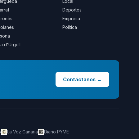
erguedà
Local
arraf
Deportes
ironès
Empresa
oianès
Política
sona
la d'Urgell
Contáctanos
→
o
La Voz Canaria
Diario PYME