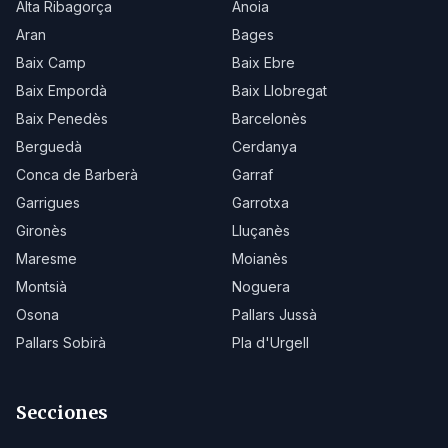
Alta Ribagorça
Anoia
Aran
Bages
Baix Camp
Baix Ebre
Baix Empordà
Baix Llobregat
Baix Penedès
Barcelonès
Berguedà
Cerdanya
Conca de Barberà
Garraf
Garrigues
Garrotxa
Gironès
Lluçanès
Maresme
Moianès
Montsià
Noguera
Osona
Pallars Jussà
Pallars Sobirà
Pla d'Urgell
Secciones