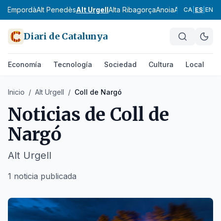
Alt Empordà
Alt Penedès
Alt Urgell
Alta Ribagorça
Anoia
Aran
Bages
Ba
CA
|
ES
|
EN
Diari de Catalunya
Economía
Tecnología
Sociedad
Cultura
Local
D
Inicio
/
Alt Urgell
/
Coll de Nargó
Noticias de
Coll de
Nargó
Alt Urgell
1 noticia publicada