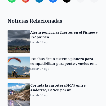
Noticias Relacionadas
Alerta por lluvias fuertes en el Pirineo y
Prepirineo
Local
•
08 ago
Pruebas de un sistema pionero para
compatibilizar parapente y vuelos en
La Seu d'Urgell
Local
•
07 ago
Cortada la carretera N-145 entre
Andorra y La Seu por un
desprendimiento
Local
•
06 ago