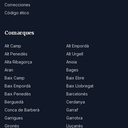
Correcciones
Código ético
Comarques
Alt Camp
Alt Empordà
Alt Penedès
Alt Urgell
Alta Ribagorça
Anoia
Aran
Bages
Baix Camp
Baix Ebre
Baix Empordà
Baix Llobregat
Baix Penedès
Barcelonès
Berguedà
Cerdanya
Conca de Barberà
Garraf
Garrigues
Garrotxa
Gironès
Lluçanès