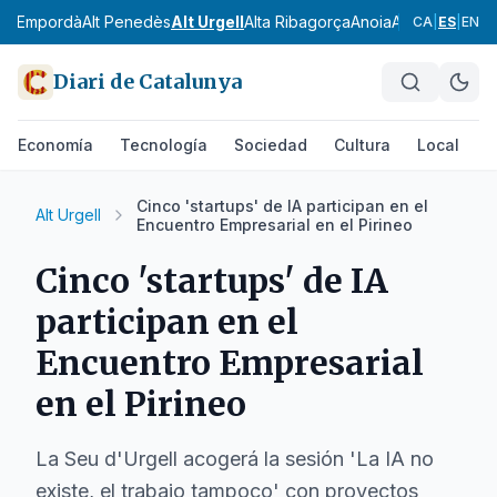
Alt Empordà
Alt Penedès
Alt Urgell
Alta Ribagorça
Anoia
Aran
Bages
Ba
CA
|
ES
|
EN
Diari de Catalunya
Economía
Tecnología
Sociedad
Cultura
Local
D
Cinco 'startups' de IA participan en el
Alt Urgell
Encuentro Empresarial en el Pirineo
Cinco 'startups' de IA
participan en el
Encuentro Empresarial
en el Pirineo
La Seu d'Urgell acogerá la sesión 'La IA no
existe, el trabajo tampoco' con proyectos