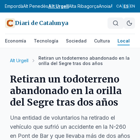
Alt Empordà
Alt Penedès
Alt Urgell
Alta Ribagorça
Anoia
Aran
Bages
Ba
CA
|
ES
|
EN
Diari de Catalunya
Economía
Tecnología
Sociedad
Cultura
Local
D
Retiran un todoterreno abandonado en la
Alt Urgell
orilla del Segre tras dos años
Retiran un todoterreno
abandonado en la orilla
del Segre tras dos años
Una entidad de voluntarios ha retirado el
vehículo que sufrió un accidente en la N-260
en Pont de Bar y que llevaba más de dos años