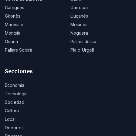
Garrigues
Garrotxa
Gironès
Lluçanès
Maresme
Moianès
Montsià
Noguera
Osona
Pallars Jussà
Pallars Sobirà
Pla d'Urgell
Secciones
Economía
Tecnología
Sociedad
Cultura
Local
Deportes