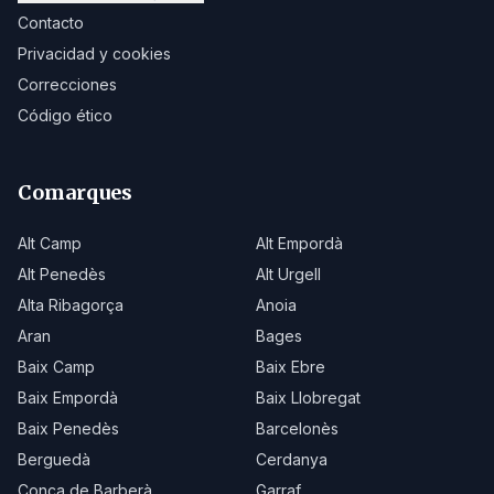
Contacto
Privacidad y cookies
Correcciones
Código ético
Comarques
Alt Camp
Alt Empordà
Alt Penedès
Alt Urgell
Alta Ribagorça
Anoia
Aran
Bages
Baix Camp
Baix Ebre
Baix Empordà
Baix Llobregat
Baix Penedès
Barcelonès
Berguedà
Cerdanya
Conca de Barberà
Garraf