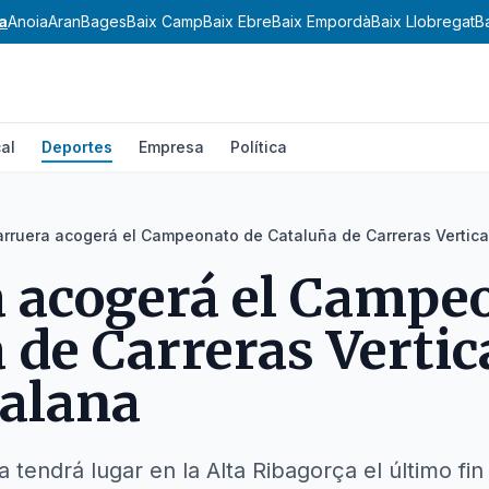
a
Anoia
Aran
Bages
Baix Camp
Baix Ebre
Baix Empordà
Baix Llobregat
B
al
Deportes
Empresa
Política
arruera acogerá el Campeonato de Cataluña de Carreras Vertica
 acogerá el Campe
 de Carreras Vertica
alana
va tendrá lugar en la Alta Ribagorça el último 