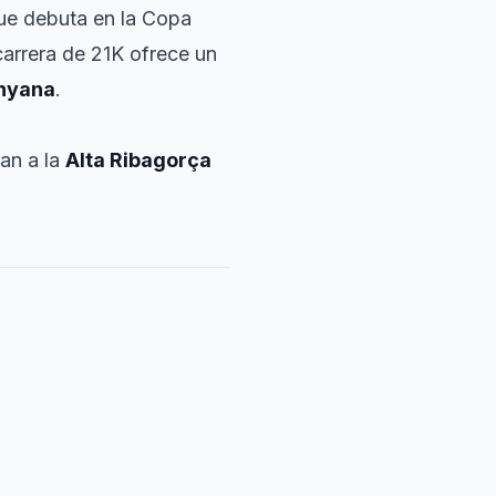
que debuta en la Copa
arrera de 21K ofrece un
nyana
.
gan a la
Alta Ribagorça