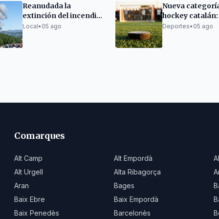
Reanudada la
Nueva categorí
extinción del incendio
hockey catalán: 
de Senet, en la Alta
Nacional Catal
Local
•
05 ago
Deportes
•
05 ago
Ribagorza
Plata
Comarques
Alt Camp
Alt Empordà
A
Alt Urgell
Alta Ribagorça
A
Aran
Bages
B
Baix Ebre
Baix Empordà
B
Baix Penedès
Barcelonès
B