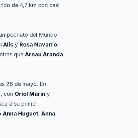
rrido de 4,7 km con casi
 Campeonato del Mundo
i Alís
y
Rosa Navarro
.
entras que
Arnau Aranda
rtes 26 de mayo. En
o, con
Oriol Marin
y
cará su primer
mo
Anna Huguet
,
Anna