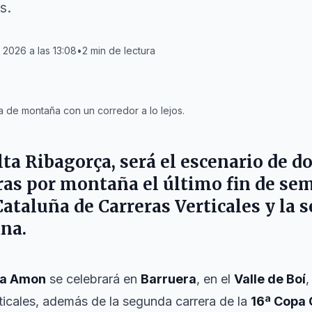
s.
2026 a las 13:08
•
2
min de lectura
 de montaña con un corredor a lo lejos.
lta Ribagorça
, será el escenario de 
ras por montaña el último fin de se
taluña de Carreras Verticales y la 
ana.
ara Amon
se celebrará en
Barruera
, en el
Valle de Boí
,
ticales, además de la segunda carrera de la
16ª Copa 