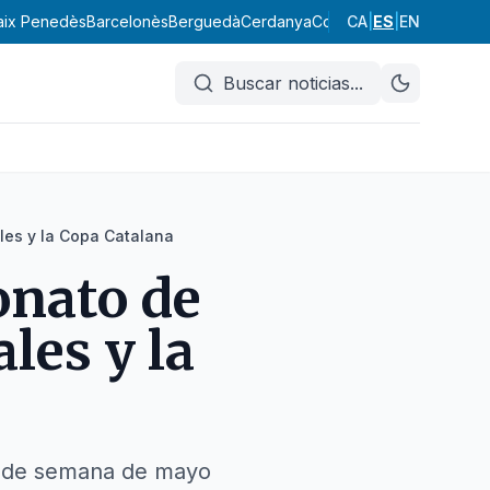
aix Penedès
Barcelonès
Berguedà
Cerdanya
Conca de Barberà
CA
|
ES
|
EN
Garraf
Buscar noticias
...
les y la Copa Catalana
onato de
les y la
fin de semana de mayo