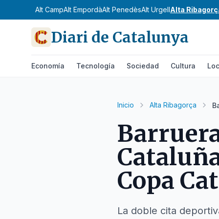
Alt Camp
Alt Empordà
Alt Penedès
Alt Urgell
Alta Ribagorç
Diari de Catalunya
Economía
Tecnología
Sociedad
Cultura
Loc
Inicio
Alta Ribagorça
B
Barruera
Cataluña
Copa Cat
La doble cita deporti