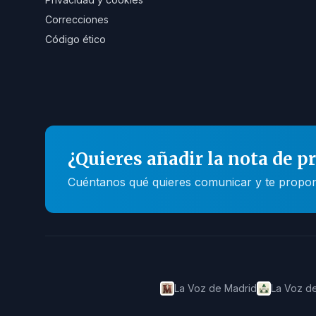
Correcciones
Código ético
¿Quieres añadir la nota de p
Cuéntanos qué quieres comunicar y te propone
La Voz de Madrid
La Voz de