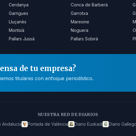
Cerdanya
Conca de Barberà
G
Garrigues
Garrotxa
G
Lluçanès
Maresme
M
Montsià
Noguera
O
Pallars Jussà
Pallars Sobirà
P
rensa de tu empresa?
mos titulares con enfoque periodístico.
NUESTRA RED DE DIARIOS
 Andalucía
Portada de València
Diario Euskadi
Diario Galleg