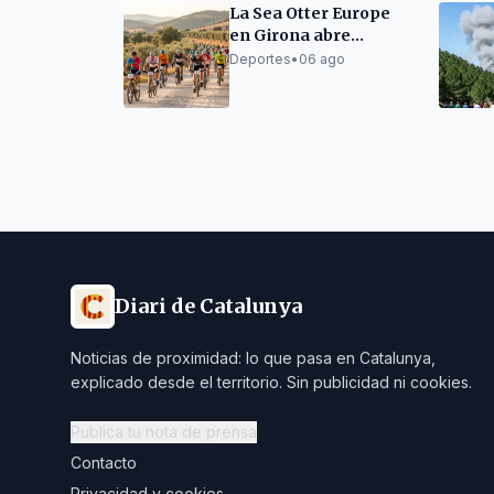
La Sea Otter Europe
en Girona abre
inscripciones para su
Deportes
•
06 ago
décima edición
Diari de Catalunya
Noticias de proximidad: lo que pasa en Catalunya,
explicado desde el territorio. Sin publicidad ni cookies.
Publica tu nota de prensa
Contacto
Privacidad y cookies