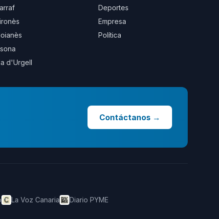
arraf
Deportes
ironès
Empresa
oianès
Política
sona
la d'Urgell
Contáctanos
→
o
La Voz Canaria
Diario PYME