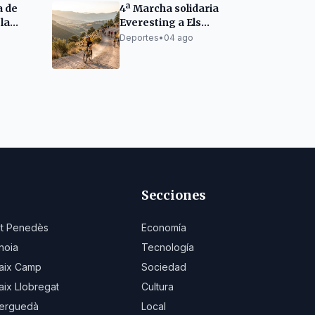
a de
4ª Marcha solidaria
la
Everesting a Els
ana
Àngels el 26 de
Deportes
•
04 ago
septiembre
Secciones
lt Penedès
Economía
noia
Tecnología
aix Camp
Sociedad
aix Llobregat
Cultura
erguedà
Local