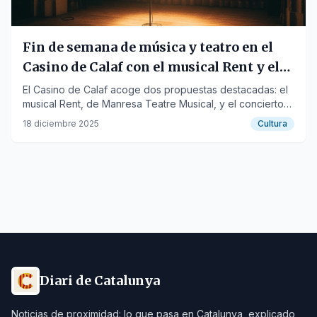
Fin de semana de música y teatro en el
Casino de Calaf con el musical Rent y el
concierto de Bratia
El Casino de Calaf acoge dos propuestas destacadas: el
musical Rent, de Manresa Teatre Musical, y el concierto
de fusión balcánica de Bratia.
18 diciembre 2025
Cultura
Diari de Catalunya
Noticias de proximidad: lo que pasa en Catalunya, explicado