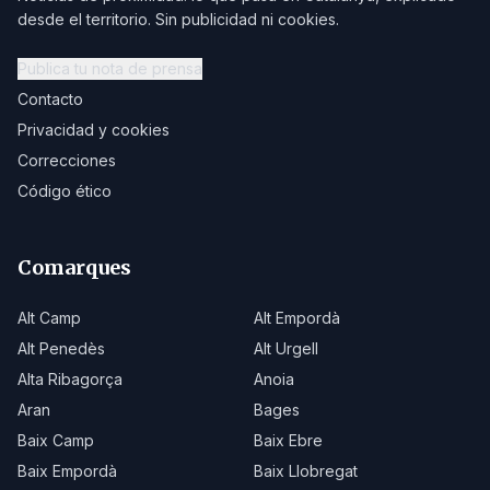
desde el territorio. Sin publicidad ni cookies.
Publica tu nota de prensa
Contacto
Privacidad y cookies
Correcciones
Código ético
Comarques
Alt Camp
Alt Empordà
Alt Penedès
Alt Urgell
Alta Ribagorça
Anoia
Aran
Bages
Baix Camp
Baix Ebre
Baix Empordà
Baix Llobregat