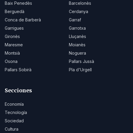
Baix Penedès
Barcelonès
Berguedà
Cerdanya
Conca de Barberà
Garraf
Garrigues
Garrotxa
Gironès
Lluçanès
Maresme
Moianès
Montsià
Noguera
Osona
Pallars Jussà
Pallars Sobirà
Pla d'Urgell
Secciones
Economía
Tecnología
Sociedad
Cultura