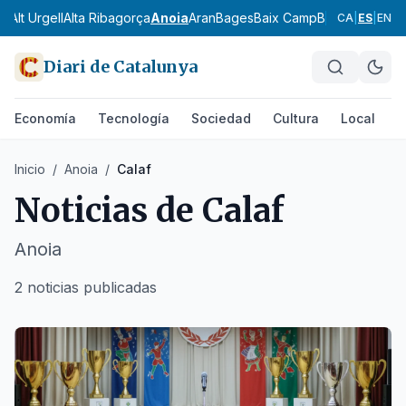
ès
Alt Urgell
Alta Ribagorça
Anoia
Aran
Bages
Baix Camp
Baix Ebre
Baix
CA
|
ES
|
EN
Diari de Catalunya
Economía
Tecnología
Sociedad
Cultura
Local
D
Inicio
/
Anoia
/
Calaf
Noticias de
Calaf
Anoia
2 noticias publicadas