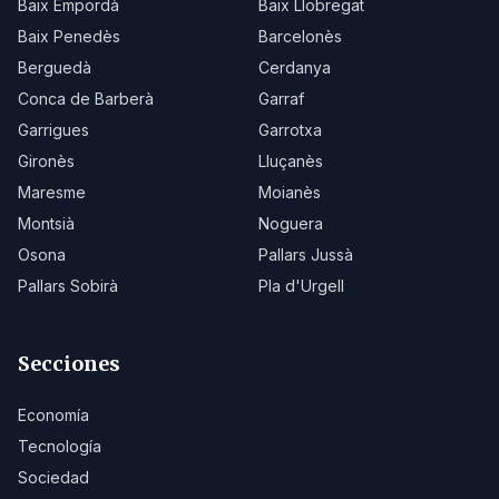
Baix Empordà
Baix Llobregat
Baix Penedès
Barcelonès
Berguedà
Cerdanya
Conca de Barberà
Garraf
Garrigues
Garrotxa
Gironès
Lluçanès
Maresme
Moianès
Montsià
Noguera
Osona
Pallars Jussà
Pallars Sobirà
Pla d'Urgell
Secciones
Economía
Tecnología
Sociedad