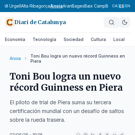
ès
Alt Urgell
Alta Ribagorça
Anoia
Aran
Bages
Baix Camp
Baix Ebre
Baix
CA
|
ES
|
EN
Diari de Catalunya
Economía
Tecnología
Sociedad
Cultura
Local
D
Toni Bou logra un nuevo récord Guinness en
Anoia
Piera
Toni Bou logra un nuevo
récord Guinness en Piera
El piloto de trial de Piera suma su tercera
certificación mundial con un desafío de saltos
sobre la rueda trasera.
03/06/26 - 19:05