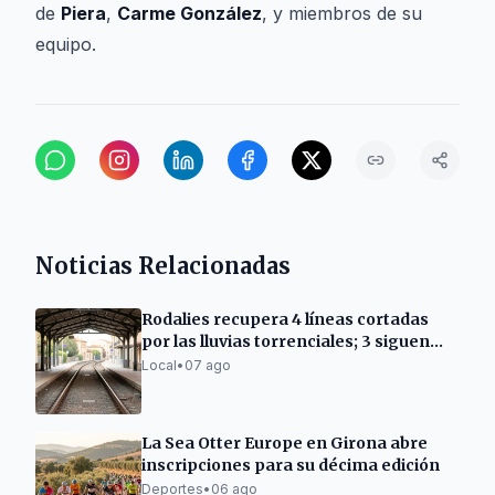
de
Piera
,
Carme González
, y miembros de su
equipo.
Noticias Relacionadas
Rodalies recupera 4 líneas cortadas
por las lluvias torrenciales; 3 siguen
afectadas
Local
•
07 ago
La Sea Otter Europe en Girona abre
inscripciones para su décima edición
Deportes
•
06 ago