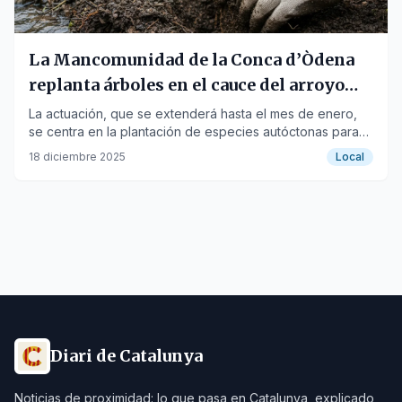
La Mancomunidad de la Conca d’Òdena
replanta árboles en el cauce del arroyo
para mejorar la biodiversidad
La actuación, que se extenderá hasta el mes de enero,
se centra en la plantación de especies autóctonas para
consolidar el ecosistema de ribera.
18 diciembre 2025
Local
Diari de Catalunya
Noticias de proximidad: lo que pasa en Catalunya, explicado