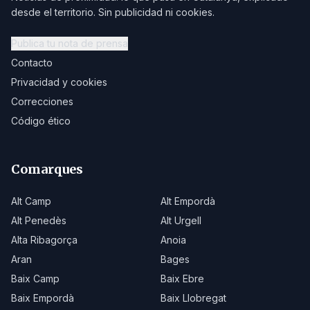
desde el territorio. Sin publicidad ni cookies.
Publica tu nota de prensa
Contacto
Privacidad y cookies
Correcciones
Código ético
Comarques
Alt Camp
Alt Empordà
Alt Penedès
Alt Urgell
Alta Ribagorça
Anoia
Aran
Bages
Baix Camp
Baix Ebre
Baix Empordà
Baix Llobregat