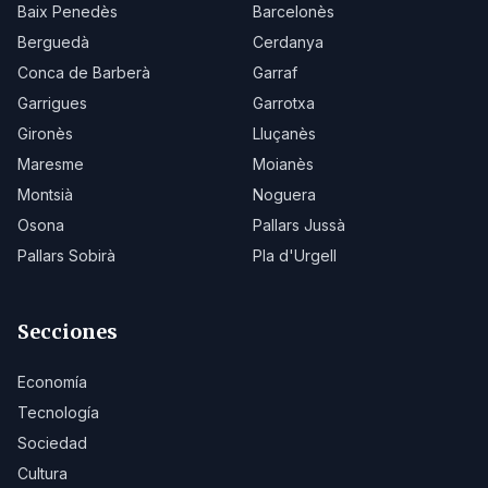
Baix Penedès
Barcelonès
Berguedà
Cerdanya
Conca de Barberà
Garraf
Garrigues
Garrotxa
Gironès
Lluçanès
Maresme
Moianès
Montsià
Noguera
Osona
Pallars Jussà
Pallars Sobirà
Pla d'Urgell
Secciones
Economía
Tecnología
Sociedad
Cultura