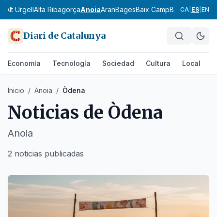
ès
Alt Urgell
Alta Ribagorça
Anoia
Aran
Bages
Baix Camp
Baix Ebre
Baix
CA
|
ES
|
EN
Diari de Catalunya
Economía
Tecnología
Sociedad
Cultura
Local
D
Inicio
/
Anoia
/
Òdena
Noticias de
Òdena
Anoia
2 noticias publicadas