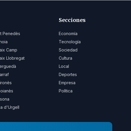
Secciones
lt Penedès
Economía
noia
Tecnología
aix Camp
Sociedad
aix Llobregat
Cultura
erguedà
Local
arraf
Deportes
ironès
Empresa
oianès
Política
sona
la d'Urgell