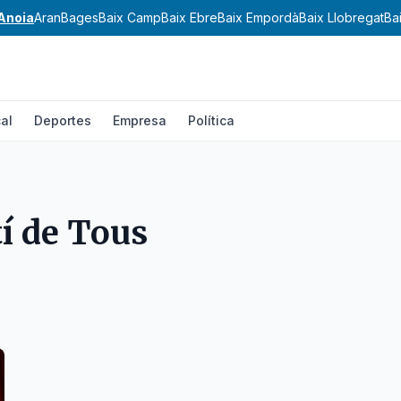
Anoia
Aran
Bages
Baix Camp
Baix Ebre
Baix Empordà
Baix Llobregat
Ba
al
Deportes
Empresa
Política
í de Tous