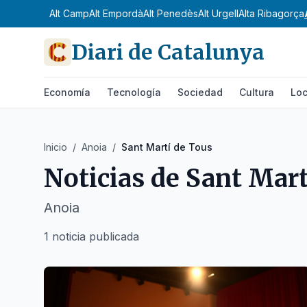
Alt Camp
Alt Empordà
Alt Penedès
Alt Urgell
Alta Ribagorça
Diari de Catalunya
Economía
Tecnología
Sociedad
Cultura
Loc
Inicio
/
Anoia
/
Sant Martí de Tous
Noticias de
Sant Mart
Anoia
1 noticia publicada