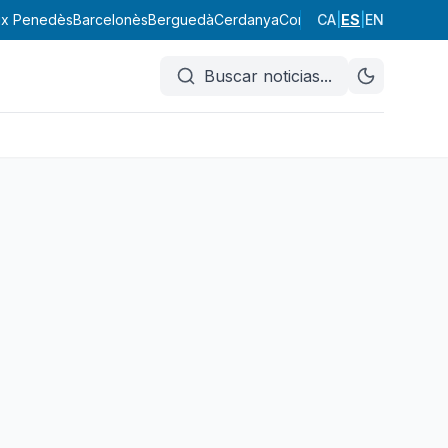
ix Penedès
Barcelonès
Berguedà
Cerdanya
Conca de Barberà
CA
|
ES
|
EN
Garraf
Buscar noticias
...