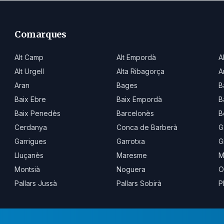
Comarques
Alt Camp
Alt Empordà
A
Alt Urgell
Alta Ribagorça
A
Aran
Bages
B
Baix Ebre
Baix Empordà
B
Baix Penedès
Barcelonès
B
Cerdanya
Conca de Barberà
G
Garrigues
Garrotxa
G
Lluçanès
Maresme
M
Montsià
Noguera
O
Pallars Jussà
Pallars Sobirà
P