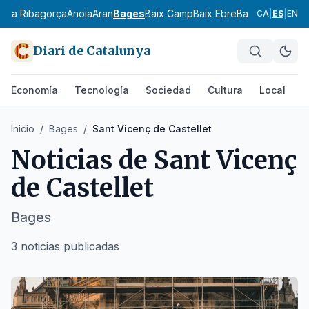
l
Alta Ribagorça
Anoia
Aran
Bages
Baix Camp
Baix Ebre
Baix Empordà
Ba
CA
|
ES
|
EN
Diari de Catalunya
Economía
Tecnología
Sociedad
Cultura
Local
D
Inicio
/
Bages
/
Sant Vicenç de Castellet
Noticias de
Sant Vicenç
de Castellet
Bages
3 noticias publicadas