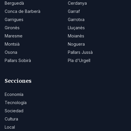
Berguedà
Cerdanya
Conca de Barberà
Garraf
Garrigues
Garrotxa
Gironès
Lluçanès
Maresme
Moianès
Montsià
Noguera
Osona
Pallars Jussà
Pallars Sobirà
Pla d'Urgell
Secciones
Economía
Tecnología
Sociedad
Cultura
Local