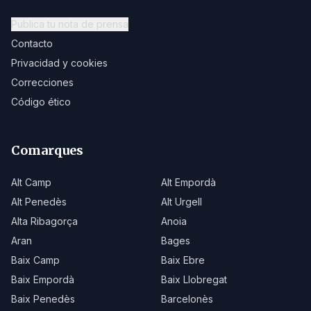
Publica tu nota de prensa
Contacto
Privacidad y cookies
Correcciones
Código ético
Comarques
Alt Camp
Alt Empordà
Alt Penedès
Alt Urgell
Alta Ribagorça
Anoia
Aran
Bages
Baix Camp
Baix Ebre
Baix Empordà
Baix Llobregat
Baix Penedès
Barcelonès