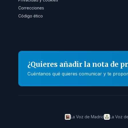
Correcciones
Código ético
¿Quieres añadir la nota de p
Cuéntanos qué quieres comunicar y te propone
La Voz de Madrid
La Voz de