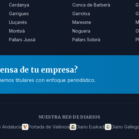
Cerdanya
Conca de Barberà
G
Garrigues
Garrotxa
G
Lluçanès
Maresme
M
Montsià
Noguera
O
Pallars Jussà
Pallars Sobirà
P
rensa de tu empresa?
mos titulares con enfoque periodístico.
NUESTRA RED DE DIARIOS
 Andalucía
Portada de València
Diario Euskadi
Diario Galleg