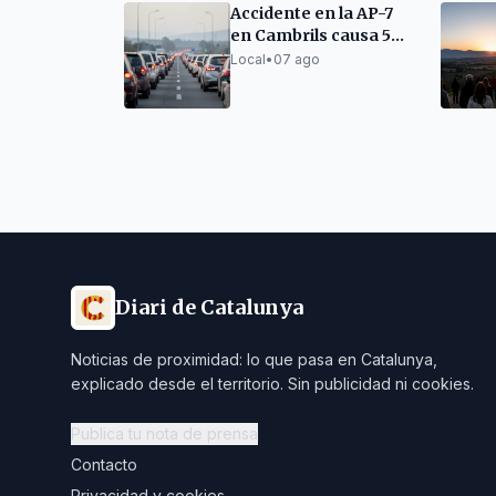
Accidente en la AP-7
en Cambrils causa 5
km de retenciones
Local
•
07 ago
Diari de Catalunya
Noticias de proximidad: lo que pasa en Catalunya,
explicado desde el territorio. Sin publicidad ni cookies.
Publica tu nota de prensa
Contacto
Privacidad y cookies