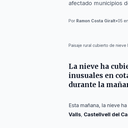
afectado municipios d
Por
Ramon Costa Giralt
•
05 en
IA
Paisaje rural cubierto de niev
La nieve ha cubi
inusuales en cot
durante la mañan
Esta mañana, la nieve ha
Valls
,
Castellvell del C