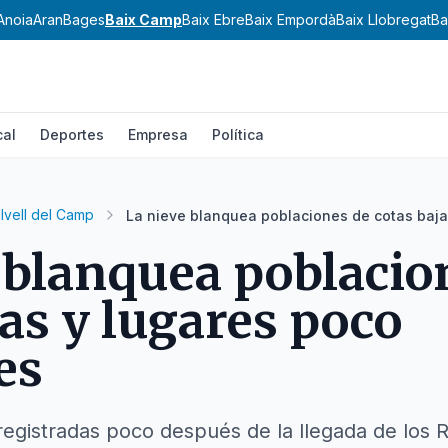
Anoia
Aran
Bages
Baix Camp
Baix Ebre
Baix Empordà
Baix Llobregat
Ba
cal
Deportes
Empresa
Política
llvell del Camp
La nieve blanquea poblaciones de cotas baja
 blanquea poblacio
jas y lugares poco
es
registradas poco después de la llegada de los