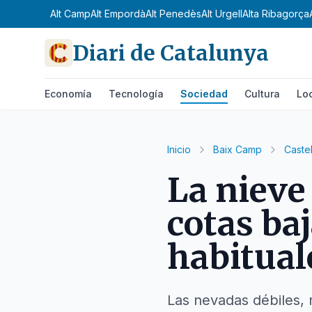
Alt Camp
Alt Empordà
Alt Penedès
Alt Urgell
Alta Ribagorça
Diari de Catalunya
Economía
Tecnología
Sociedad
Cultura
Lo
Inicio
Baix Camp
Caste
La nieve
cotas ba
habitual
Las nevadas débiles, 