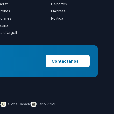
arraf
Deportes
ironès
Empresa
oianès
Política
sona
la d'Urgell
Contáctanos
→
o
La Voz Canaria
Diario PYME