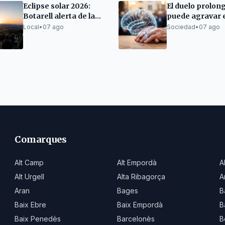
Eclipse solar 2026:
El duelo prolon
Botarell alerta de la
puede agravar 
nula visibilidad desde
deterioro cogni
Local
•
07 ago
Sociedad
•
07 ago
el municipio
personas mayo
Comarques
Alt Camp
Alt Empordà
A
Alt Urgell
Alta Ribagorça
A
Aran
Bages
B
Baix Ebre
Baix Empordà
B
Baix Penedès
Barcelonès
B