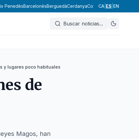
ix Penedès
Barcelonès
Berguedà
Cerdanya
Conca de Barberà
CA
|
ES
|
EN
Garraf
Buscar noticias
...
s y lugares poco habituales
nes de
 Reyes Magos, han