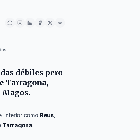
dos.
das débiles pero
de Tarragona,
s Magos.
el interior como
Reus
,
e
Tarragona
.