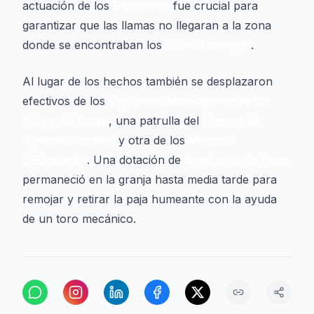
actuación de los
Bomberos
fue crucial para
garantizar que las llamas no llegaran a la zona
donde se encontraban los
10.000 conejos
.
Al lugar de los hechos también se desplazaron
efectivos de los
Vigilantes Municipales de La
Selva del Camp
, una patrulla del
Cuerpo de
Agentes Rurales
y otra de los
Mossos
d'Esquadra
. Una dotación de
Bomberos de Reus
permaneció en la granja hasta media tarde para
remojar y retirar la paja humeante con la ayuda
de un toro mecánico.