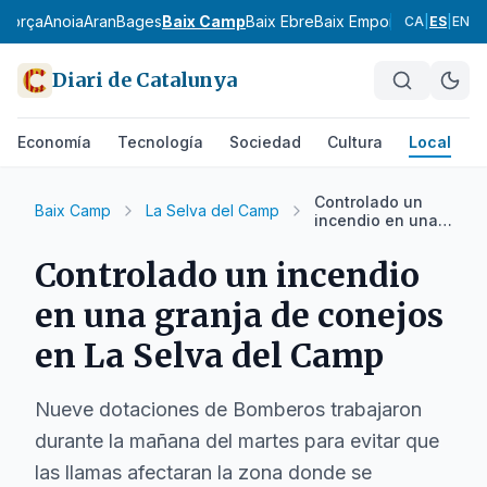
agorça
Anoia
Aran
Bages
Baix Camp
Baix Ebre
Baix Empordà
Baix Llobr
CA
|
ES
|
EN
Diari de Catalunya
Economía
Tecnología
Sociedad
Cultura
Local
D
Controlado un
Baix Camp
La Selva del Camp
incendio en una
granja de conejos
en La Selva del
Controlado un incendio
Camp
en una granja de conejos
en La Selva del Camp
Nueve dotaciones de Bomberos trabajaron
durante la mañana del martes para evitar que
las llamas afectaran la zona donde se