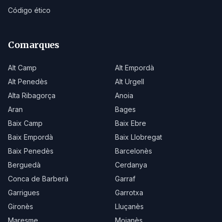
Código ético
Comarques
Alt Camp
Alt Empordà
Alt Penedès
Alt Urgell
Alta Ribagorça
Anoia
Aran
Bages
Baix Camp
Baix Ebre
Baix Empordà
Baix Llobregat
Baix Penedès
Barcelonès
Berguedà
Cerdanya
Conca de Barberà
Garraf
Garrigues
Garrotxa
Gironès
Lluçanès
Maresme
Moianès