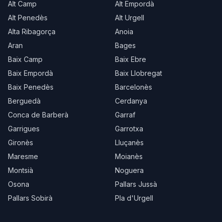
Alt Camp
Alt Empordà
Alt Penedès
Alt Urgell
Alta Ribagorça
Anoia
Aran
Bages
Baix Camp
Baix Ebre
Baix Empordà
Baix Llobregat
Baix Penedès
Barcelonès
Berguedà
Cerdanya
Conca de Barberà
Garraf
Garrigues
Garrotxa
Gironès
Lluçanès
Maresme
Moianès
Montsià
Noguera
Osona
Pallars Jussà
Pallars Sobirà
Pla d'Urgell