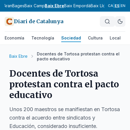
ia
Aran
Bages
Baix Camp
Baix Ebre
Baix Empordà
Baix Llobregat
Baix 
CA
|
ES
|
EN
Diari de Catalunya
Economía
Tecnología
Sociedad
Cultura
Local
D
Docentes de Tortosa protestan contra el
Baix Ebre
pacto educativo
Docentes de Tortosa
protestan contra el pacto
educativo
Unos 200 maestros se manifiestan en Tortosa
contra el acuerdo entre sindicatos y
Educación, considerado insuficiente.