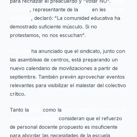
para rechazar el preacuerdo y "votar NO".
Enric
Segarra
, representante de la
CGT
en les
Terres
de l’Ebre
, declaró: "La comunidad educativa ha
demostrado suficiente músculo. Si no
protestamos, no nos escuchan".
Segarra
ha anunciado que el sindicato, junto con
las asambleas de centros, está preparando un
nuevo calendario de movilizaciones a partir de
septiembre. También prevén aprovechar eventos
relevantes para visibilizar el malestar del colectivo
crítico.
Tanto la
CGT
como la
Assemblea de Docents de
les Terres de l’Ebre
consideran que el refuerzo
de personal docente propuesto es insuficiente
para abordar las necesidades de la escuela