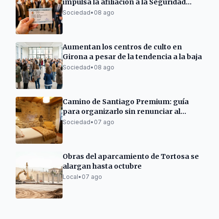
impulsa la afiliación a la Seguridad
Social en el Berguedà
Sociedad
•
08 ago
Aumentan los centros de culto en
Girona a pesar de la tendencia a la baja
Sociedad
•
08 ago
Camino de Santiago Premium: guía
para organizarlo sin renunciar al
descanso
Sociedad
•
07 ago
Obras del aparcamiento de Tortosa se
alargan hasta octubre
Local
•
07 ago