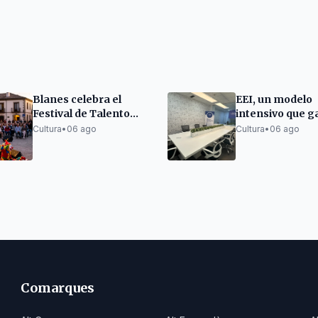
Blanes celebra el
EEI, un modelo
Festival de Talento
intensivo que g
con música, payasos y
peso en la
Cultura
•
06 ago
Cultura
•
06 ago
monólogos
preparación de
exámenes Cam
en España
Comarques