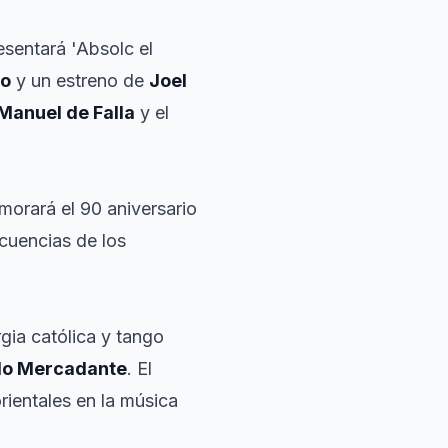
sentará 'Absolc el
ro
y un estreno de
Joel
Manuel de Falla
y el
orará el 90 aniversario
ecuencias de los
urgia católica y tango
lo Mercadante
. El
orientales en la música