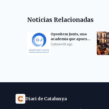
Noticias Relacionadas
Opositem Junts, una
academia que apuesta
por la excelencia en la
Cultura
•
06 ago
preparación de
oposiciones docentes
Diari de Catalunya