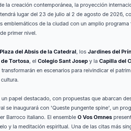
 de la creación contemporánea, la proyección internac
que tendrá lugar del 23 de julio al 2 de agosto de 2026,
s emblemáticos de la ciudad con un amplio programa 
de primer nivel.
Plaza del Absis de la Catedral
, los
Jardines del Prí
de Tortosa
, el
Colegio Sant Josep
y la
Capilla del 
 transformarán en escenarios para reivindicar el patr
cultura.
á un papel destacado, con propuestas que abarcan de
ival se inaugurará con 'Queste pungente spine', un pr
mer Barroco italiano. El ensemble
O Vos Omnes
present
uelo y la meditación espiritual. Una de las citas más si