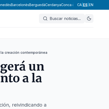
enedès
Barcelonès
Berguedà
Cerdanya
Conca de Barberà
CA
|
ES
|
EN
Garraf
Garr
Buscar noticias
...
a la creación contemporánea
ogerá un
nto a la
ción, reivindicando a