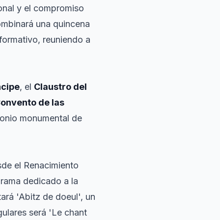
ional y el compromiso
 combinará una quincena
formativo, reuniendo a
ncipe
, el
Claustro del
Convento de las
imonio monumental de
sde el Renacimiento
ograma dedicado a la
ará 'Abitz de doeul', un
ngulares será 'Le chant