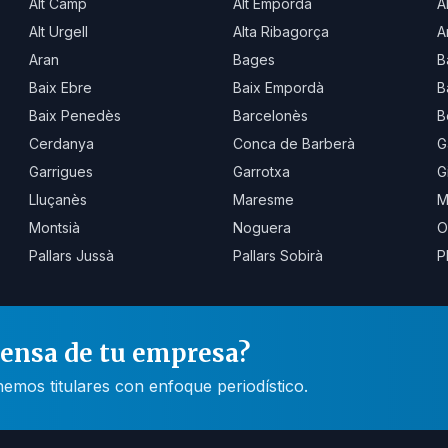
Alt Camp
Alt Empordà
A
Alt Urgell
Alta Ribagorça
A
Aran
Bages
B
Baix Ebre
Baix Empordà
B
Baix Penedès
Barcelonès
B
Cerdanya
Conca de Barberà
G
Garrigues
Garrotxa
G
Lluçanès
Maresme
M
Montsià
Noguera
O
Pallars Jussà
Pallars Sobirà
P
rensa de tu empresa?
mos titulares con enfoque periodístico.