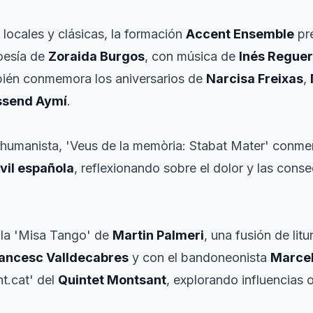
locales y clásicas, la formación
Accent Ensemble
pre
poesía de
Zoraida Burgos
, con música de
Inés Regue
ambién conmemora los aniversarios de
Narcisa Freixas
,
ssend Aymí
.
humanista, 'Veus de la memòria: Stabat Mater' conmem
vil española
, reflexionando sobre el dolor y las cons
 la 'Misa Tango' de
Martin Palmeri
, una fusión de lit
ancesc Valldecabres
y con el bandoneonista
Marce
nt.cat' del
Quintet Montsant
, explorando influencias 