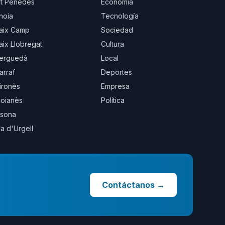
lt Penedès
Economía
noia
Tecnología
aix Camp
Sociedad
aix Llobregat
Cultura
erguedà
Local
arraf
Deportes
ironès
Empresa
oianès
Política
sona
la d'Urgell
Contáctanos
→