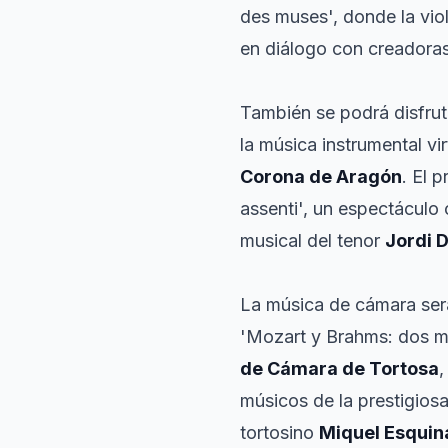
des muses', donde la viol
en diálogo con creadora
También se podrá disfru
la música instrumental vi
Corona de Aragón
. El 
assenti', un espectácul
musical del tenor
Jordi 
La música de cámara será
'Mozart y Brahms: dos ma
de Cámara de Tortosa
,
músicos de la prestigios
tortosino
Miquel Esquin