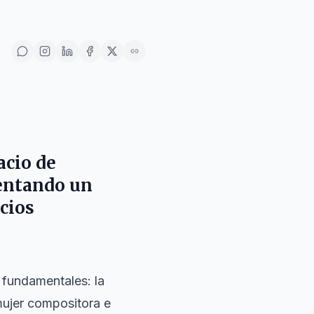
acio de
sentando un
acios
 fundamentales: la
 mujer compositora e