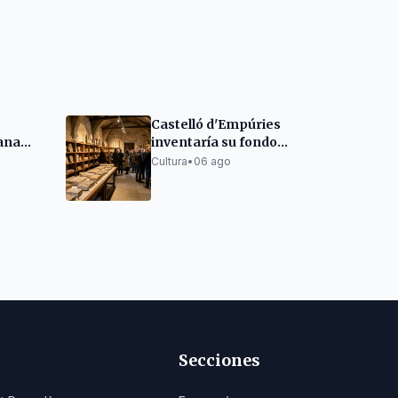
Castelló d'Empúries
ana
inventaría su fondo
lapidario medieval y
Cultura
•
06 ago
moderno
bridge
Secciones