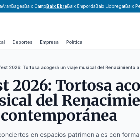
a
Aran
Bages
Baix Camp
Baix Ebre
Baix Empordà
Baix Llobregat
Baix P
cal
Deportes
Empresa
Política
fest 2026: Tortosa acogerá un viaje musical del Renacimiento 
st 2026: Tortosa ac
sical del Renacimie
n contemporánea
 conciertos en espacios patrimoniales con forma