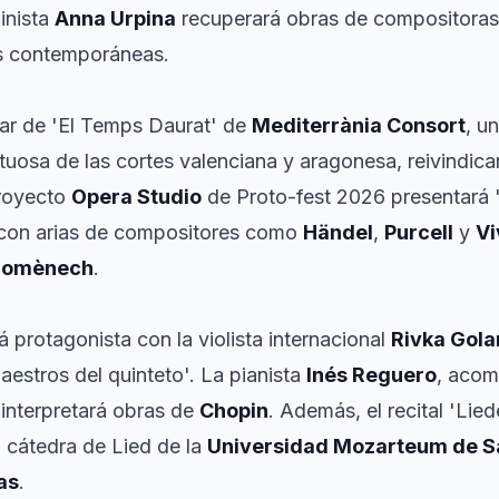
inista
Anna Urpina
recuperará obras de compositoras
s contemporáneas.
tar de 'El Temps Daurat' de
Mediterrània Consort
, u
rtuosa de las cortes valenciana y aragonesa, reivindica
proyecto
Opera Studio
de Proto-fest 2026 presentará '?
o con arias de compositores como
Händel
,
Purcell
y
Vi
Domènech
.
 protagonista con la violista internacional
Rivka Gola
estros del quinteto'. La pianista
Inés Reguero
, acom
 interpretará obras de
Chopin
. Además, el recital 'Li
a cátedra de Lied de la
Universidad Mozarteum de S
as
.