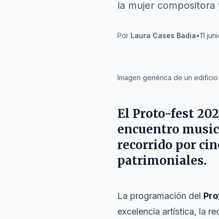
la mujer compositora y
Por
Laura Cases Badia
•
11 jun
IA
Imagen genérica de un edificio 
El
Proto-fest 20
encuentro musica
recorrido por cin
patrimoniales.
La programación del
Pro
excelencia artística, la r