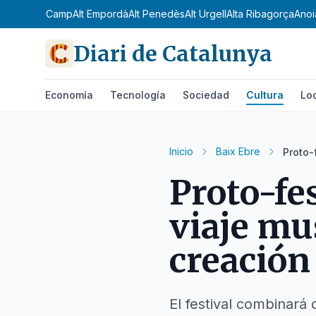
Alt Camp
Alt Empordà
Alt Penedès
Alt Urgell
Alta Ribagorça
Anoi
Diari de Catalunya
Economía
Tecnología
Sociedad
Cultura
Lo
Inicio
Baix Ebre
Proto-
Proto-fe
viaje mu
creació
El festival combinará