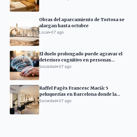
Obras del aparcamiento de Tortosa se
alargan hasta octubre
Local
•
07 ago
El duelo prolongado puede agravar el
deterioro cognitivo en personas
mayores
Sociedad
•
07 ago
Raffel Pagès Francesc Macià: 5
peluquerías en Barcelona donde la
excelencia no es tendencia, sino una
Sociedad
•
07 ago
forma de hacer