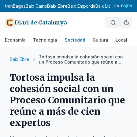
ia
Aran
Bages
Baix Camp
Baix Ebre
Baix Empordà
Baix Llobregat
Baix 
CA
|
ES
|
EN
Diari de Catalunya
Economía
Tecnología
Sociedad
Cultura
Local
D
Tortosa impulsa la cohesión social con
Baix Ebre
un Proceso Comunitario que reúne a
más de cien expertos
Tortosa impulsa la
cohesión social con un
Proceso Comunitario que
reúne a más de cien
expertos