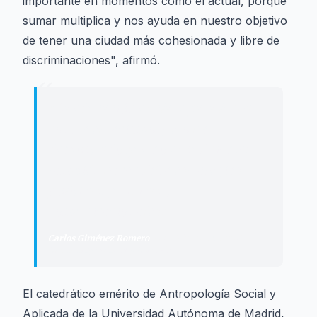
importante en momentos como el actual, porque
sumar multiplica y nos ayuda en nuestro objetivo
de tener una ciudad más cohesionada y libre de
discriminaciones", afirmó.
“
"
La educación es clave para luchar
contra el racismo, pero ha
demostrado que no es suficiente:
también hacen falta estrategias
políticas, jurídicas y
comunicacionales.
"
Carlos Giménez Romero
·
Catedrático emérito de
Antropología Social y Aplicada
El catedrático emérito de Antropología Social y
Aplicada de la Universidad Autónoma de Madrid,