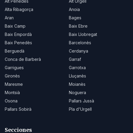
Alt Penedès
Alt Urgell
Alta Ribagorça
Anoia
Aran
Bages
Baix Camp
Baix Ebre
Baix Empordà
Baix Llobregat
Baix Penedès
Barcelonès
Berguedà
Cerdanya
Conca de Barberà
Garraf
Garrigues
Garrotxa
Gironès
Lluçanès
Maresme
Moianès
Montsià
Noguera
Osona
Pallars Jussà
Pallars Sobirà
Pla d'Urgell
Secciones