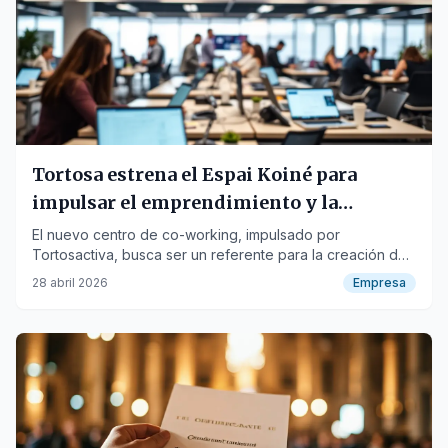
Tortosa estrena el Espai Koiné para
impulsar el emprendimiento y la
innovación
El nuevo centro de co-working, impulsado por
Tortosactiva, busca ser un referente para la creación de
redes y la formación de emprendedores.
28 abril 2026
Empresa