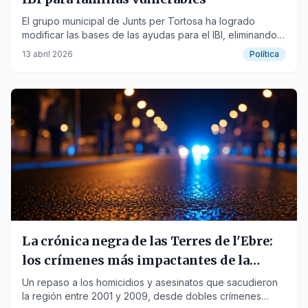
El grupo municipal de Junts per Tortosa ha logrado
modificar las bases de las ayudas para el IBI, eliminando
requisitos que excluían a las familias más necesitadas, a
13 abril 2026
Política
pesar de lamentar la subida de i…
La crónica negra de las Terres de l'Ebre:
los crímenes más impactantes de la
primera década del siglo
Un repaso a los homicidios y asesinatos que sacudieron
la región entre 2001 y 2009, desde dobles crímenes