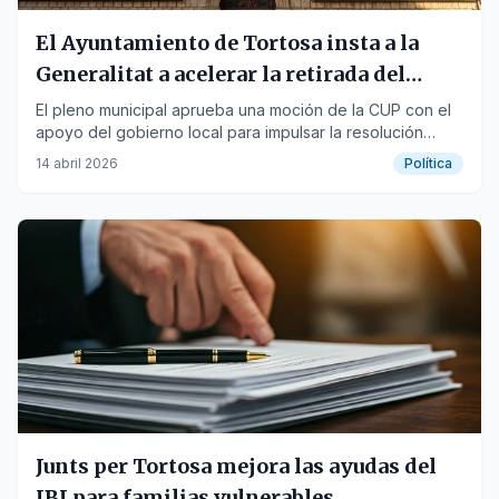
El Ayuntamiento de Tortosa insta a la
Generalitat a acelerar la retirada del
monumento franquista
El pleno municipal aprueba una moción de la CUP con el
apoyo del gobierno local para impulsar la resolución
judicial pendiente y la creación de un espacio de
14 abril 2026
Política
memoria.
Junts per Tortosa mejora las ayudas del
IBI para familias vulnerables