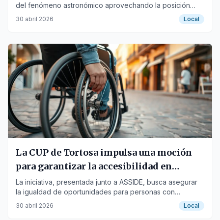
del fenómeno astronómico aprovechando la posición
actual del Sol.
30 abril 2026
Local
La CUP de Tortosa impulsa una moción
para garantizar la accesibilidad en
comercios y espacios públicos
La iniciativa, presentada junto a ASSIDE, busca asegurar
la igualdad de oportunidades para personas con
discapacidad en la ciudad.
30 abril 2026
Local