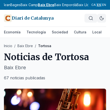
ia
Aran
Bages
Baix Camp
Baix Ebre
Baix Empordà
Baix Llobregat
Baix 
CA
|
ES
|
EN
Diari de Catalunya
Economía
Tecnología
Sociedad
Cultura
Local
D
Inicio
/
Baix Ebre
/
Tortosa
Noticias de
Tortosa
Baix Ebre
67 noticias publicadas