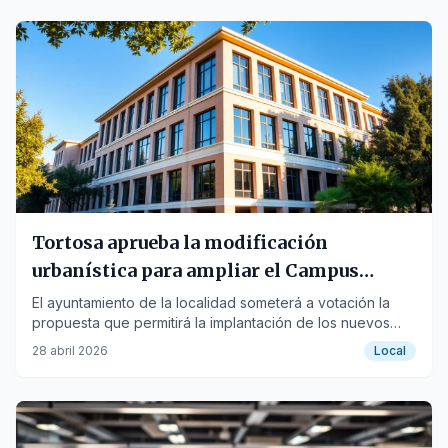
Tortosa aprueba la modificación
urbanística para ampliar el Campus
Terres de l'Ebre de la URV
El ayuntamiento de la localidad someterá a votación la
propuesta que permitirá la implantación de los nuevos
estudios de Medicina en el campus.
28 abril 2026
Local