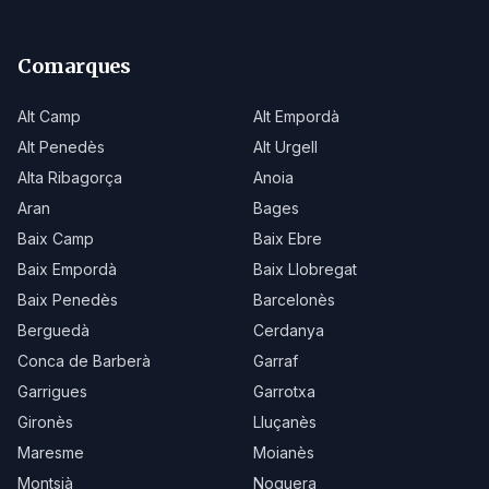
Comarques
Alt Camp
Alt Empordà
Alt Penedès
Alt Urgell
Alta Ribagorça
Anoia
Aran
Bages
Baix Camp
Baix Ebre
Baix Empordà
Baix Llobregat
Baix Penedès
Barcelonès
Berguedà
Cerdanya
Conca de Barberà
Garraf
Garrigues
Garrotxa
Gironès
Lluçanès
Maresme
Moianès
Montsià
Noguera