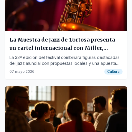
La Muestra de Jazz de Tortosa presenta
un cartel internacional con Miller,
Rodríguez y Garrett
La 33ª edición del festival combinará figuras destacadas
del jazz mundial con propuestas locales y una apuesta
gastronómica.
07 mayo 2026
Cultura