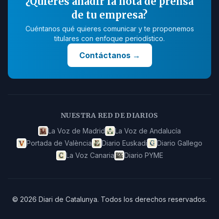
¿Quieres añadir la nota de prensa
de tu empresa?
Cuéntanos qué quieres comunicar y te proponemos
titulares con enfoque periodístico.
Contáctanos
→
NUESTRA RED DE DIARIOS
La Voz de Madrid
La Voz de Andalucía
Portada de València
Diario Euskadi
Diario Gallego
La Voz Canaria
Diario PYME
©
2026
Diari de Catalunya
.
Todos los derechos reservados.